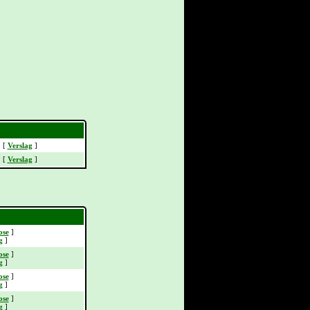
[
Verslag
]
[
Verslag
]
ose
]
g
]
ose
]
g
]
ose
]
g
]
ose
]
g
]