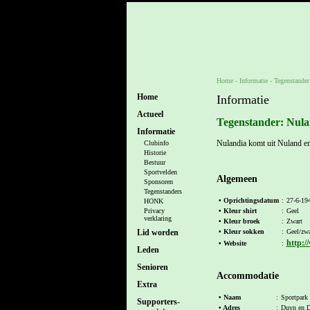
Home
- Informatie -
Tegenstander
Home
Informatie
Actueel
Tegenstander: Nula
Informatie
Nulandia komt uit Nuland en 
Clubinfo
Historie
Bestuur
Sportvelden
Algemeen
Sponsoren
Tegenstanders
• Oprichtingsdatum
:
27-6-19
HONK
• Kleur shirt
:
Geel
Privacy
verklaring
• Kleur broek
:
Zwart
• Kleur sokken
:
Geel/zwa
Lid worden
http:/
• Website
:
Leden
Senioren
Accommodatie
Extra
• Naam
:
Sportpark
Supporters-
• Adres
:
Duyn en D