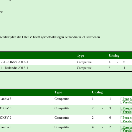
393
e wedstrijden die OKSV heeft gevoetbald tegen Nulandia in 21 seizoenen.
Type
Uitslag
12-1 - OKSV JO12-1
Competitie
4
-
6
 - Nulandia JO12-1
Competitie
3
-
4
Type
Uitslag
landia 6
Competitie
1
-
1
[
Progn
[
Versla
- OKSV 3
Competitie
2
-
3
[
Progn
[
Versla
- OKSV 2
Competitie
2
-
0
[
Progn
[
Versla
landia 9
Competitie
4
-
2
[
Progn
[
Versla