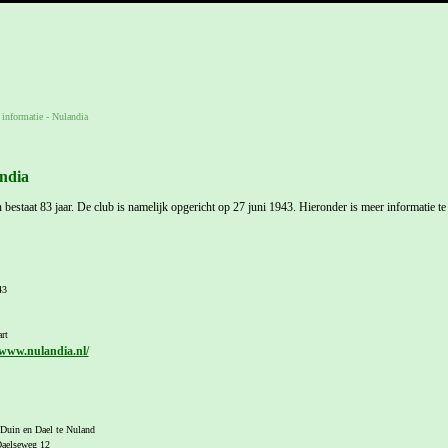
 informatie
-
Nulandia
ndia
bestaat 83 jaar. De club is namelijk opgericht op 27 juni 1943. Hieronder is meer informatie t
43
rt
/www.nulandia.nl/
 Duin en Dael te Nuland
aelseweg 12