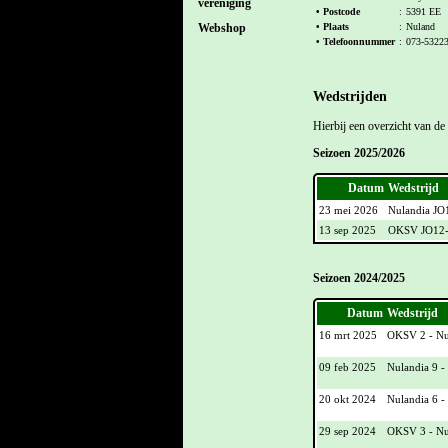
vereniging
• Postcode
:
5391 EE
• Plaats
:
Nuland
Webshop
• Telefoonnummer
:
073-5322
Wedstrijden
Hierbij een overzicht van d
Seizoen 2025/2026
Datum
Wedstrijd
23 mei 2026
Nulandia JO
13 sep 2025
OKSV JO12-1
Seizoen 2024/2025
Datum
Wedstrijd
16 mrt 2025
OKSV 2 - Nu
09 feb 2025
Nulandia 9 
20 okt 2024
Nulandia 6 
29 sep 2024
OKSV 3 - Nu