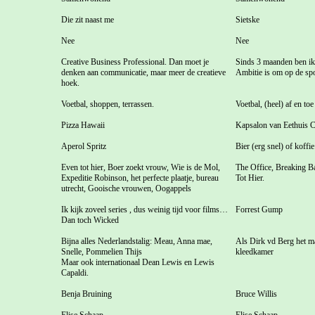
Die zit naast me
Sietske
Nee
Nee
Creative Business Professional. Dan moet je
Sinds 3 maanden ben ik a
denken aan communicatie, maar meer de creatieve
Ambitie is om op de sp
hoek.
Voetbal, shoppen, terrassen.
Voetbal, (heel) af en t
Pizza Hawaii
Kapsalon van Eethuis C
Aperol Spritz
Bier (erg snel) of koffie
Even tot hier, Boer zoekt vrouw, Wie is de Mol,
The Office, Breaking B
Expeditie Robinson, het perfecte plaatje, bureau
Tot Hier.
utrecht, Gooische vrouwen, Oogappels
Ik kijk zoveel series , dus weinig tijd voor films…
Forrest Gump
Dan toch Wicked
Bijna alles Nederlandstalig: Meau, Anna mae,
Als Dirk vd Berg het maa
Snelle, Pommelien Thijs
kleedkamer
Maar ook internationaal Dean Lewis en Lewis
Capaldi.
Benja Bruining
Bruce Willis
Elise Schaap
Elise Schaap