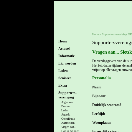
Home
-
Supportersvereniging O
Home
Supportersvereni
Actueel
Vragen aan... Siets
Informatie
De verslaggevers van de supp
Lid worden
Het feit dat ze tijdens de aa
vrijuit op alle vragen antw
Leden
Personalia
Senioren
Extra
Naam:
Supporters-
Bijnaam:
vereniging
Algemeen
Duidelijk waarom?
Bestuur
Leden
Leeftijd:
Agenda
Contributie
Woonplaats:
Aanmelden
Vragen aan...
Burgerlijke staat:
Hoe is het met...