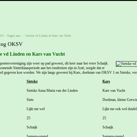
KSV
-
Vragen aan...
-
Sietske vd Linden en Kars van Vucht
ging OKSV
ke vd Linden en Kars van Vucht
ortersvereniging zijn weer op pad geweest, dit keer naar het verre Schaijk.
nkomende Sinterklaasperiode aan het rondreizen zijn in Azië, zorgde dat er
oord gegeven kon worden. We zijn langs geweest bij Kars, doelman van OKSV 1 en Sietske, v
Sietske
Kars
Sietske Anna Maria van der Linden
Kars van Vucht
Siets
Doelman, kleine Gerwi
Lijkt me wel
Lijkt me ook wel duidel
25
25
Schaijk
Schaijk
Samenwonend
Samenwonend