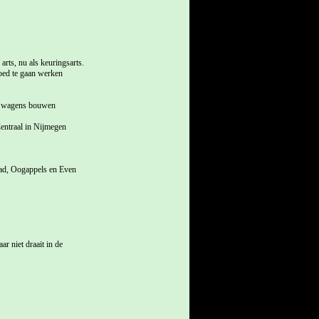
rts, nu als keuringsarts.
oed te gaan werken
oe wagens bouwen
entraal in Nijmegen
ad, Oogappels en Even
r niet draait in de