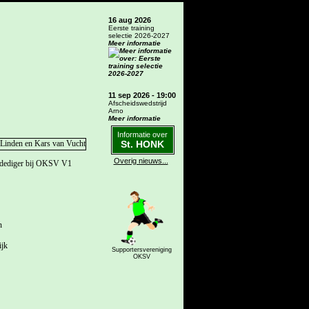
16 aug 2026
Eerste training
selectie 2026-2027
Meer informatie
11 sep 2026 - 19:00
Afscheidswedstrijd
Arno
Meer informatie
Informatie over
St. HONK
Overig nieuws...
erdediger bij OKSV V1
n
ijk
Supportersvereniging
OKSV