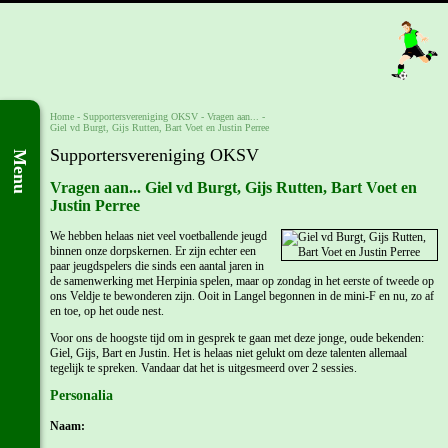
Home
-
Supportersvereniging OKSV
-
Vragen aan...
-
Giel vd Burgt, Gijs Rutten, Bart Voet en Justin Perree
Supportersvereniging OKSV
Menu
Vragen aan... Giel vd Burgt, Gijs Rutten, Bart Voet en
Justin Perree
We hebben helaas niet veel voetballende jeugd
binnen onze dorpskernen. Er zijn echter een
paar jeugdspelers die sinds een aantal jaren in
de samenwerking met Herpinia spelen, maar op zondag in het eerste of tweede op
ons Veldje te bewonderen zijn. Ooit in Langel begonnen in de mini-F en nu, zo af
en toe, op het oude nest.
Voor ons de hoogste tijd om in gesprek te gaan met deze jonge, oude bekenden:
Giel, Gijs, Bart en Justin. Het is helaas niet gelukt om deze talenten allemaal
tegelijk te spreken. Vandaar dat het is uitgesmeerd over 2 sessies.
Personalia
Naam: