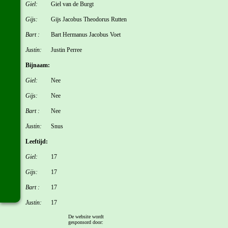
Giel:
Giel van de Burgt
Gijs:
Gijs Jacobus Theodorus Rutten
Bart :
Bart Hermanus Jacobus Voet
Justin:
Justin Perree
Bijnaam:
Giel:
Nee
Gijs:
Nee
Bart :
Nee
Justin:
Snus
Leeftijd:
Giel:
17
Gijs:
17
Bart :
17
Justin:
17
De website wordt
Woonplaats:
gesponsord door: