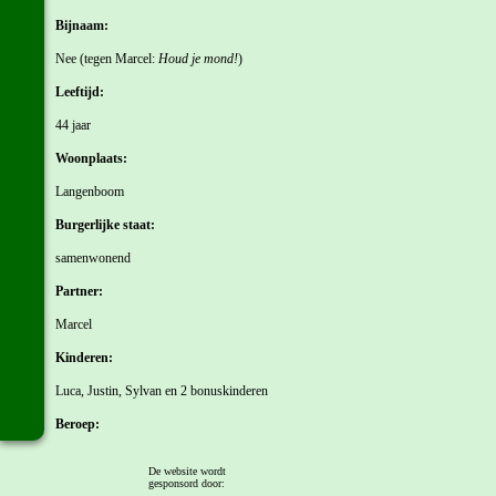
Bijnaam:
Nee (tegen Marcel:
Houd je mond!
)
Leeftijd:
44 jaar
Woonplaats:
Langenboom
Burgerlijke staat:
samenwonend
Partner:
Marcel
Kinderen:
Luca, Justin, Sylvan en 2 bonuskinderen
Beroep:
Maak er maar iets leuks van.... Allround
De website wordt
gesponsord door:
Hobby's: