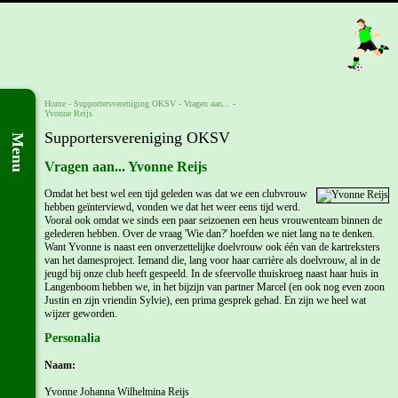
Home
-
Supportersvereniging OKSV
-
Vragen aan...
-
Yvonne Reijs
Supportersvereniging OKSV
Menu
Vragen aan... Yvonne Reijs
Omdat het best wel een tijd geleden was dat we een clubvrouw
hebben geïnterviewd, vonden we dat het weer eens tijd werd.
Vooral ook omdat we sinds een paar seizoenen een heus vrouwenteam binnen de
gelederen hebben. Over de vraag 'Wie dan?' hoefden we niet lang na te denken.
Want Yvonne is naast een onverzettelijke doelvrouw ook één van de kartreksters
van het damesproject. Iemand die, lang voor haar carrière als doelvrouw, al in de
jeugd bij onze club heeft gespeeld. In de sfeervolle thuiskroeg naast haar huis in
Langenboom hebben we, in het bijzijn van partner Marcel (en ook nog even zoon
Justin en zijn vriendin Sylvie), een prima gesprek gehad. En zijn we heel wat
wijzer geworden.
Personalia
Naam:
Yvonne Johanna Wilhelmina Reijs