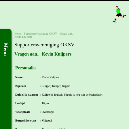
Home
-
Supportersvereniging OKSV
-
Vragen aan...
-
Kevin Kuijpers
Supportersvereniging OKSV
Menu
Vragen aan... Kevin Kuijpers
Personalia
Naam
:
Kevin Kuijpers
Bijnaam
:
Kuijper, Kuuper, Kippie
Duidelijk waarom
:
Kuijper is logisch, Kippie is nog van de basisschool
Leeftijd
:
16 jaar
Woonplaats
:
Overlangel
Burgerlijke staat
:
Vrijgezel