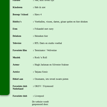
Partner
:
Nee, kost teveel tijd
Kinderen
:
Heb ik niet
Beroep/ School
:
Havo 4
Hobby's
:
Voetballen, vissen, darten, gitaar spelen en bier drinken
Eten
:
Frikandel met curry
Drinken
:
Heineken bier
Televisie
:
RTL Darts en studio voetbal
Favoriete film
:
Terminator / Wolverine
Muziek
:
Rock 'n Roll
Acteur
:
Hugh Jackman en Silvestre Stalone
Actrice
:
Tatjana Simic
Hekel aan
:
Ossenaren, iets teveel zwarte pieten
Favoriete club
:
OKSV / Feyenoord
Nederland
Favoriete club
:
Liverpool
buitenland
De website wordt
gesponsord door:
Favoriete speler
:
Graziano Pelle