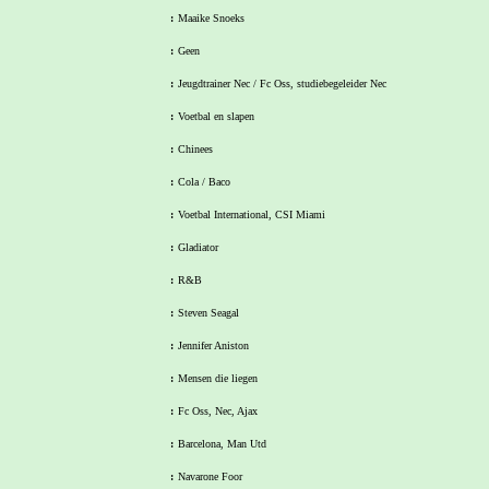
:
Maaike Snoeks
:
Geen
:
Jeugdtrainer Nec / Fc Oss, studiebegeleider Nec
:
Voetbal en slapen
:
Chinees
:
Cola / Baco
:
Voetbal International, CSI Miami
:
Gladiator
:
R&B
:
Steven Seagal
:
Jennifer Aniston
:
Mensen die liegen
:
Fc Oss, Nec, Ajax
:
Barcelona, Man Utd
:
Navarone Foor