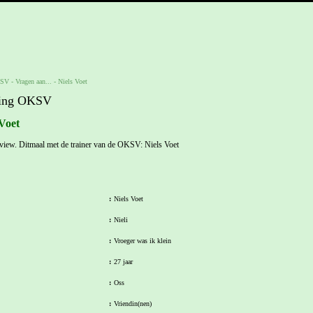
KSV
-
Vragen aan...
-
Niels Voet
ging OKSV
 Voet
rview. Ditmaal met de trainer van de OKSV: Niels Voet
:
Niels Voet
:
Nieli
:
Vroeger was ik klein
:
27 jaar
:
Oss
:
Vriendin(nen)