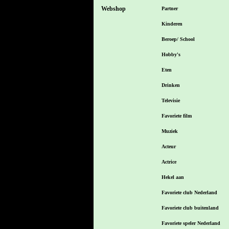
Webshop
Partner
Kinderen
Beroep/ School
Hobby's
Eten
Drinken
Televisie
Favoriete film
Muziek
Acteur
Actrice
Hekel aan
Favoriete club Nederland
Favoriete club buitenland
Favoriete speler Nederland