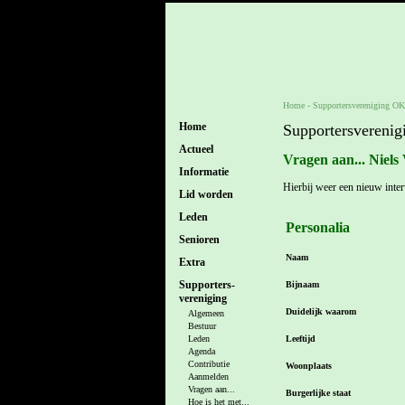
Home
-
Supportersvereniging O
Home
Supportersvereni
Actueel
Vragen aan... Niels
Informatie
Hierbij weer een nieuw inte
Lid worden
Leden
Personalia
Senioren
Naam
Extra
Supporters-
Bijnaam
vereniging
Duidelijk waarom
Algemeen
Bestuur
Leeftijd
Leden
Agenda
Contributie
Woonplaats
Aanmelden
Vragen aan...
Burgerlijke staat
Hoe is het met...