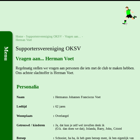
Home
-
Supportersvereniging OKSV
-
Vragen aan...
-
Herman Voet
Supportersvereniging OKSV
Menu
Vragen aan... Herman Voet
Regelmatig stellen we vragen aan personen die iets met de club te maken hebben.
Ons achtste slachtoffer is Herman Voet.
Personalia
Naam
:
Hermanus Johannes Franciscus Voet
Leeftijd
:
62 jaren
Woonplaats
:
Overlangel
Getrouwd / kinderen
:
Ja, dat kun je zelf wel invullen denk ik
(O.k. dan doen we dat); Jolanda, Barry, John, Cristel
Beroep
:
Schooier, ha ha, ik heb geen beroep meer, ik ben eigenlijk van