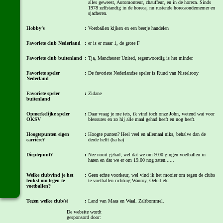
alles geweest, Automonteur, chauffeur, en in de horeca. Sinds
1978 zelfstandig in de horeca, nu rustende horecaondernemer en
sjacheren.
Hobby’s
:
Voetballen kijken en een beetje handelen
Favoriete club Nederland
:
er is er maar 1, de grote F
Favoriete club buitenland
:
Tja, Manchester United, tegenwoordig is het minder.
Favoriete speler
:
De favoriete Nederlandse speler is Ruud van Nistelrooy
Nederland
Favoriete speler
:
Zidane
buitenland
Opmerkelijke speler
:
Daar vraag je me iets, ik vind toch onze John, wetend wat voor
OKSV
blessures en zo hij alle maal gehad heeft en nog heeft.
Hoogtepunten eigen
:
Hoogte punten? Heel veel en allemaal niks, behalve dan de
carrière?
derde helft (ha ha)
Dieptepunt?
:
Nee nooit gehad, wel dat we om 9.00 gingen voetballen in
haren en dat we er om 19.00 nog zaten......
Welke clubvind je het
:
Geen echte voorkeur, wel vind ik het mooier om tegen de clubs
leukst om tegen te
te voetballen richting Wanroy, Oefelt etc.
voetballen?
Tegen welke club(s)
:
Land van Maas en Waal, Zaltbommel.
hoeven we wat jou betreft
niet meer te voetballen?
De website wordt
gesponsord door: