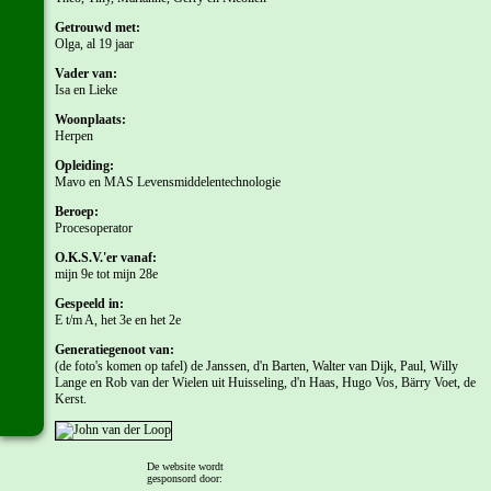
Getrouwd met:
Olga, al 19 jaar
Vader van:
Isa en Lieke
Woonplaats:
Herpen
Opleiding:
Mavo en MAS Levensmiddelentechnologie
Beroep:
Procesoperator
O.K.S.V.'er vanaf:
mijn 9e tot mijn 28e
Gespeeld in:
E t/m A, het 3e en het 2e
Generatiegenoot van:
(de foto's komen op tafel) de Janssen, d'n Barten, Walter van Dijk, Paul, Willy
Lange en Rob van der Wielen uit Huisseling, d'n Haas, Hugo Vos, Bärry Voet, de
Kerst.
Trainers/leiders:
De website wordt
Volgens mij Sjaak van Dijk in de E of misschien wel de D. Henk Barten en Joop
gesponsord door: