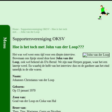
Home
-
Supportersvereniging OKSV
-
Hoe is het toch
met...
-
John van der Loop
Supportersvereniging OKSV
Menu
Hoe is het toch met John van der Loop???
Het was wel weer eens tijd voor een diepte-interview.
Bovenaan ons lijstje stond deze keer
John van der
Loop
, ook wel bekend als D'n Bernd. We zijn naar Herpen gegaan, waar het een
latertje werd. En waarbij de helft van het interview duo en de gastheer aan het eind
tamelijk in de olie waren.
Naam:
Johannes Christianus van der Loop
Geboren:
Op 15 januari 1970
Zoon van:
Grad van der Loop en Ciska van Hal
Broer van:
Theo, Tiny, Marianne, Gerry en Nicolien