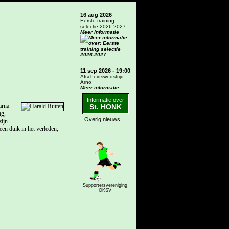
16 aug 2026
Eerste training
selectie 2026-2027
Meer informatie
11 sep 2026 - 19:00
Afscheidswedstrijd
Arno
Meer informatie
Informatie over
arna
St. HONK
ng,
Overig nieuws...
ijn
een duik in het verleden,
Supportersvereniging
OKSV