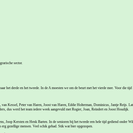
grarische sector.
 naar het derde en het tweede. In de A moesten we om de beurt met het vierde mee. Voor die tijd 
s, van Kessel, Peter van Haren, Joost van Haren, Eddie Holterman, Dominicus, Jantje Reijs. 
lers, dus werd het team iedere week aangevuld met Rogier, Joan, Reindert en Joost Houdijk.
, Joop Kersten en Henk Barten. In de senioren bij het tweede een hele tijd gediend onder Wil
n erg gezellige mensen. Veel schik gehad. Stik wat bier opgezopen.