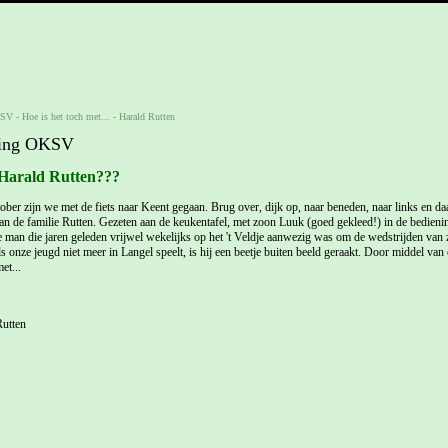
KSV
-
Hoe is het toch met...
-
Harald Rutten
ging OKSV
 Harald Rutten???
tober zijn we met de fiets naar Keent gegaan. Brug over, dijk op, naar beneden, naar links en da
n de familie Rutten. Gezeten aan de keukentafel, met zoon Luuk (goed gekleed!) in de bedieni
man die jaren geleden vrijwel wekelijks op het 't Veldje aanwezig was om de wedstrijden van z
 onze jeugd niet meer in Langel speelt, is hij een beetje buiten beeld geraakt. Door middel van 
et...
utten