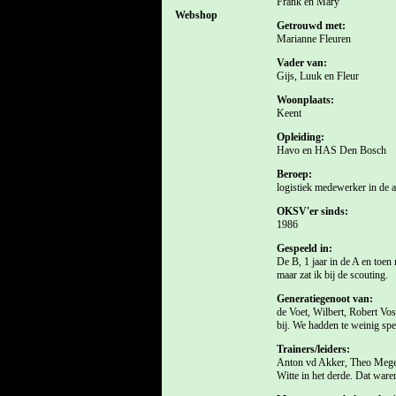
Frank en Mary
Webshop
Getrouwd met:
Marianne Fleuren
Vader van:
Gijs, Luuk en Fleur
Woonplaats:
Keent
Opleiding:
Havo en HAS Den Bosch
Beroep:
logistiek medewerker in de a
OKSV'er sinds:
1986
Gespeeld in:
De B, 1 jaar in de A en toen
maar zat ik bij de scouting.
Generatiegenoot van:
de Voet, Wilbert, Robert Vo
bij. We hadden te weinig spe
Trainers/leiders:
Anton vd Akker, Theo Megens
Witte in het derde. Dat ware