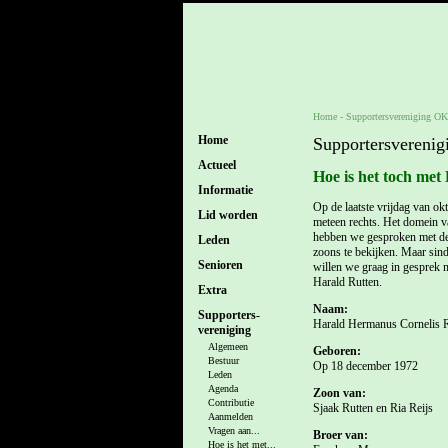
Home
-
Supportersvereniging O
Home
Supportersvereni
Actueel
Hoe is het toch met
Informatie
Op de laatste vrijdag van ok
Lid worden
meteen rechts. Het domein va
hebben we gesproken met de 
Leden
zoons te bekijken. Maar sinds
Senioren
willen we graag in gesprek m
Harald Rutten.
Extra
Naam:
Supporters-
Harald Hermanus Cornelis R
vereniging
Algemeen
Geboren:
Bestuur
Op 18 december 1972
Leden
Agenda
Zoon van:
Contributie
Sjaak Rutten en Ria Reijs
Aanmelden
Vragen aan...
Broer van:
Hoe is het met...