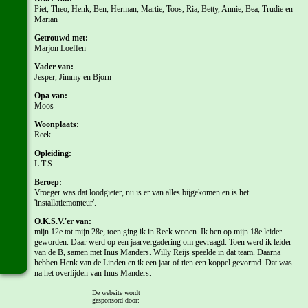
Piet, Theo, Henk, Ben, Herman, Martie, Toos, Ria, Betty, Annie, Bea, Trudie en
Marian
Getrouwd met:
Marjon Loeffen
Vader van:
Jesper, Jimmy en Bjorn
Opa van:
Moos
Woonplaats:
Reek
Opleiding:
L.T.S.
Beroep:
Vroeger was dat loodgieter, nu is er van alles bijgekomen en is het
'installatiemonteur'.
O.K.S.V.'er van:
mijn 12e tot mijn 28e, toen ging ik in Reek wonen. Ik ben op mijn 18e leider
geworden. Daar werd op een jaarvergadering om gevraagd. Toen werd ik leider
van de B, samen met Inus Manders. Willy Reijs speelde in dat team. Daarna
hebben Henk van de Linden en ik een jaar of tien een koppel gevormd. Dat was
na het overlijden van Inus Manders.
Gespeeld in:
De website wordt
gesponsord door:
C, B, A, 2e en 3e. Vroeger waren er geen lagere jeugdteams en begon je op je 12e.