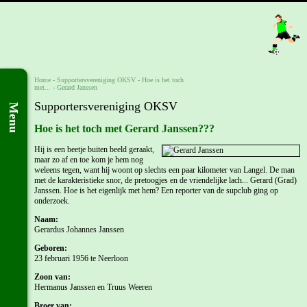
Home
-
Supportersvereniging OKSV
-
Hoe is het toch
met...
-
Gerard Janssen
Supportersvereniging OKSV
Menu
Hoe is het toch met Gerard Janssen???
Hij is een beetje buiten beeld geraakt,
maar zo af en toe kom je hem nog
weleens tegen, want hij woont op slechts een paar kilometer van Langel. De man
met de karakteristieke snor, de pretoogjes en de vriendelijke lach... Gerard (Grad)
Janssen. Hoe is het eigenlijk met hem? Een reporter van de supclub ging op
onderzoek.
Naam:
Gerardus Johannes Janssen
Geboren:
23 februari 1956 te Neerloon
Zoon van:
Hermanus Janssen en Truus Weeren
Broer van: