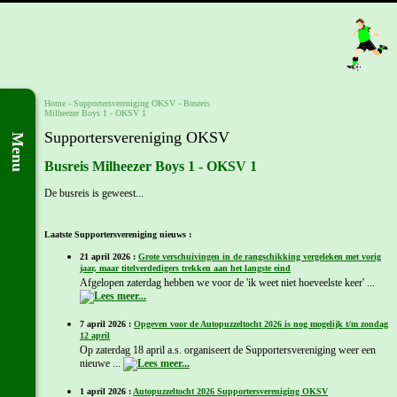
Home
-
Supportersvereniging OKSV
-
Busreis
Milheezer Boys 1 - OKSV 1
Supportersvereniging OKSV
Menu
Busreis Milheezer Boys 1 - OKSV 1
De busreis is geweest...
Laatste Supportersvereniging nieuws :
21 april 2026 :
Grote verschuivingen in de rangschikking vergeleken met vorig
jaar, maar titelverdedigers trekken aan het langste eind
Afgelopen zaterdag hebben we voor de 'ik weet niet hoeveelste keer' ...
7 april 2026 :
Opgeven voor de Autopuzzeltocht 2026 is nog mogelijk t/m zondag
12 april
Op zaterdag 18 april a.s. organiseert de Supportersvereniging weer een
nieuwe ...
1 april 2026 :
Autopuzzeltocht 2026 Supportersvereniging OKSV