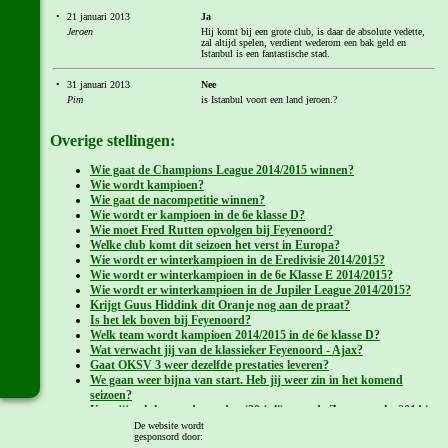
•
21 januari 2013
Ja
Jeroen
Hij komt bij een grote club, is daar de absolute vedette,
zal altijd spelen, verdient wederom een bak geld en
Istanbul is een fantastische stad.
•
31 januari 2013
Nee
Pim
is Istanbul voort een land jeroen.?
Overige stellingen:
Wie gaat de Champions League 2014/2015 winnen?
Wie wordt kampioen?
Wie gaat de nacompetitie winnen?
Wie wordt er kampioen in de 6e klasse D?
Wie moet Fred Rutten opvolgen bij Feyenoord?
Welke club komt dit seizoen het verst in Europa?
Wie wordt er winterkampioen in de Eredivisie 2014/2015?
Wie wordt er winterkampioen in de 6e Klasse E 2014/2015?
Wie wordt er winterkampioen in de Jupiler League 2014/2015?
Krijgt Guus Hiddink dit Oranje nog aan de praat?
Is het lek boven bij Feyenoord?
Welk team wordt kampioen 2014/2015 in de 6e klasse D?
Wat verwacht jij van de klassieker Feyenoord - Ajax?
Gaat OKSV 3 weer dezelfde prestaties leveren?
We gaan weer bijna van start. Heb jij weer zin in het komend
seizoen?
Kom jij ook komende zondag (20 juli) naar de Zomermarkt 2014 in
Overlangel?
De website wordt
gesponsord door:
WK2014: Wat denk jij van Nederland - Argentinië?