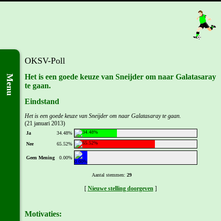
OKSV-Poll
Het is een goede keuze van Sneijder om naar Galatasaray
Menu
te gaan.
Eindstand
Het is een goede keuze van Sneijder om naar Galatasaray te gaan.
(21 januari 2013)
Ja
34.48%
Nee
65.52%
Geen Mening
0.00%
Aantal stemmen:
29
[
Nieuwe stelling doorgeven
]
Motivaties: