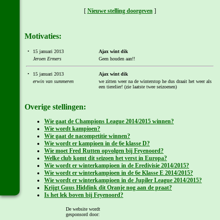
[
Nieuwe stelling doorgeven
]
Motivaties:
•
15 januari 2013
Ajax wint dik
Jeroen Ermers
Geen houden aan!!
•
15 januari 2013
Ajax wint dik
erwin van summeren
we zitten weer na de winterstop he dus draait het weer als
een tierelier! (zie laatste twee seizoenen)
Overige stellingen:
Wie gaat de Champions League 2014/2015 winnen?
Wie wordt kampioen?
Wie gaat de nacompetitie winnen?
Wie wordt er kampioen in de 6e klasse D?
Wie moet Fred Rutten opvolgen bij Feyenoord?
Welke club komt dit seizoen het verst in Europa?
Wie wordt er winterkampioen in de Eredivisie 2014/2015?
Wie wordt er winterkampioen in de 6e Klasse E 2014/2015?
Wie wordt er winterkampioen in de Jupiler League 2014/2015?
Krijgt Guus Hiddink dit Oranje nog aan de praat?
Is het lek boven bij Feyenoord?
Welk team wordt kampioen 2014/2015 in de 6e klasse D?
Wat verwacht jij van de klassieker Feyenoord - Ajax?
De website wordt
gesponsord door:
Gaat OKSV 3 weer dezelfde prestaties leveren?