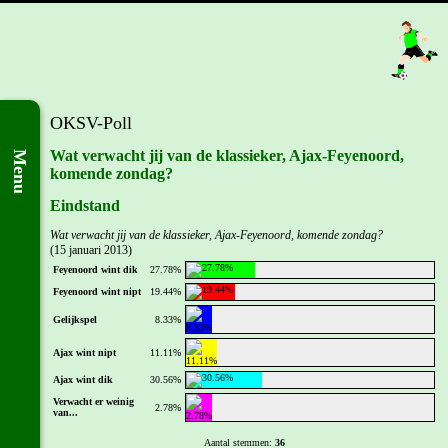
OKSV-Poll
Wat verwacht jij van de klassieker, Ajax-Feyenoord,
Menu
komende zondag?
Eindstand
Wat verwacht jij van de klassieker, Ajax-Feyenoord, komende zondag?
(15 januari 2013)
Feyenoord wint dik
27.78%
Feyenoord wint nipt
19.44%
Gelijkspel
8.33%
Ajax wint nipt
11.11%
Ajax wint dik
30.56%
Verwacht er weinig
2.78%
van...
Aantal stemmen:
36