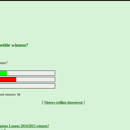
etitie winnen?
innen?
ntal stemmen:
54
[
Nieuwe stelling doorgeven
]
pions League 2014/2015 winnen?