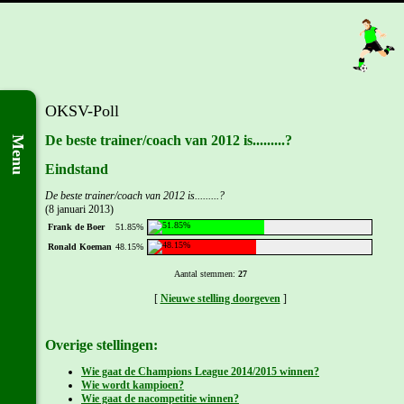
OKSV-Poll
De beste trainer/coach van 2012 is.........?
Menu
Eindstand
De beste trainer/coach van 2012 is.........?
(8 januari 2013)
Frank de Boer
51.85%
Ronald Koeman
48.15%
Aantal stemmen:
27
[
Nieuwe stelling doorgeven
]
Overige stellingen:
Wie gaat de Champions League 2014/2015 winnen?
Wie wordt kampioen?
Wie gaat de nacompetitie winnen?