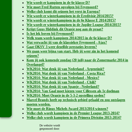
Wie wordt er kampioen in de 6e klasse D?
Wie moet Fred Rutten opvolgen bij Feyenoord?
Welke club komt dit seizoen het verst in Europa?
Wie wordt er winterkampioen in de Eredivisie 2014/2015?
Wie wordt er winterkampioen in de 6e Klasse E 2014/2015?
Wie wordt er winterkampioen in de Jupiler League 2014/2015?
Krijgt Guus Hiddink dit Oranje nog aan de praat?
Is het lek boven bij Feyenoord?
Welk team wordt kampioen 2014/2015 in de 6e klasse D?
Wat verwacht jij van de klassieker Feyenoord - Ajax?
Gaat OKSV 3 weer dezelfde prestaties leveren?
We gaan weer bijna van start. Heb jij weer zin in het komend
seizoen?
Kom jij ook komende zondag (20 juli) naar de Zomermarkt 2014 in
Overlangel?
WK2014: Wat denk jij van Nederland - Argentinië?
WK2014: Wat denk jij van Nederland - Costa Rica?
WK2014: Wat denk jij van Nederland - Mexico?
WK2014: Wat denk jij van Nederland - Chili?
WK2014: Wat denk jij van Spanje - Nederland?
WK2014: Van Gaal moet kiezen voor Cillessen als 1e doelman
WK2014: Moet Oranje in de 5-3-2 opstelling spelen?
Marcel Brands heeft op technisch gebied gefaald en zou ontslagen
moeten worden.
Wie moet de Rinus Michels Award 2013/2014 winnen?
Welke club wordt kampioen in de Premier League 2013-2014?
Welke club wordt kampioen in de Primera División 2013-2014?
Zondag: Festilent 7 - OKSV 3 om de koppositie. Wat verwacht jij
De website wordt
van de wedstrijd?
gesponsord door:
Het ontbreken van Strootman op het WK2014 is een groot gemis