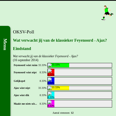
OKSV-Poll
Wat verwacht jij van de klassieker Feyenoord - Ajax?
Menu
Eindstand
Wat verwacht jij van de klassieker Feyenoord - Ajax?
(16 september 2014)
Feyenoord wint ruim
33.33%
Feyenoord wint nipt
8.33%
Gelijkspel
8.33%
Ajax wint nipt
33.33%
Ajax wint dik
8.33%
Maakt me niets uit...
8.33%
Aantal stemmen:
12