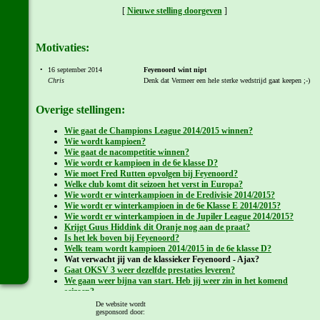
[
Nieuwe stelling doorgeven
]
Motivaties:
•
16 september 2014
Feyenoord wint nipt
Chris
Denk dat Vermeer een hele sterke wedstrijd gaat keepen ;-)
Overige stellingen:
Wie gaat de Champions League 2014/2015 winnen?
Wie wordt kampioen?
Wie gaat de nacompetitie winnen?
Wie wordt er kampioen in de 6e klasse D?
Wie moet Fred Rutten opvolgen bij Feyenoord?
Welke club komt dit seizoen het verst in Europa?
Wie wordt er winterkampioen in de Eredivisie 2014/2015?
Wie wordt er winterkampioen in de 6e Klasse E 2014/2015?
Wie wordt er winterkampioen in de Jupiler League 2014/2015?
Krijgt Guus Hiddink dit Oranje nog aan de praat?
Is het lek boven bij Feyenoord?
Welk team wordt kampioen 2014/2015 in de 6e klasse D?
Wat verwacht jij van de klassieker Feyenoord - Ajax?
Gaat OKSV 3 weer dezelfde prestaties leveren?
We gaan weer bijna van start. Heb jij weer zin in het komend
seizoen?
Kom jij ook komende zondag (20 juli) naar de Zomermarkt 2014 in
De website wordt
Overlangel?
gesponsord door: