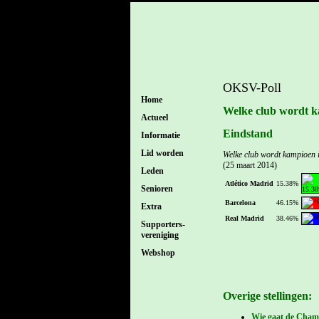
OKSV-Poll
Home
Welke club wordt k
Actueel
Eindstand
Informatie
Lid worden
Welke club wordt kampioen 
(25 maart 2014)
Leden
Atlético Madrid
15.38%
Senioren
Barcelona
46.15%
Extra
Real Madrid
38.46%
Supporters-
vereniging
Webshop
Overige stellingen:
Wie gaat de Cham