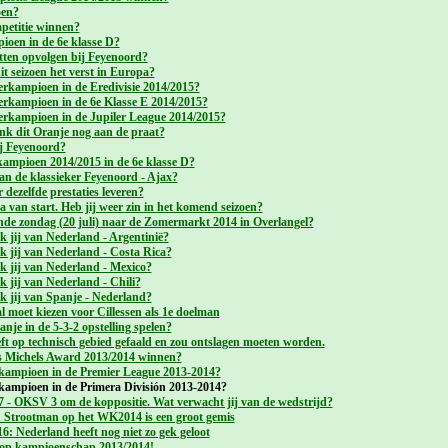
oen?
petitie winnen?
ioen in de 6e klasse D?
ten opvolgen bij Feyenoord?
t seizoen het verst in Europa?
erkampioen in de Eredivisie 2014/2015?
erkampioen in de 6e Klasse E 2014/2015?
erkampioen in de Jupiler League 2014/2015?
nk dit Oranje nog aan de praat?
ij Feyenoord?
ampioen 2014/2015 in de 6e klasse D?
an de klassieker Feyenoord - Ajax?
dezelfde prestaties leveren?
 van start. Heb jij weer zin in het komend seizoen?
de zondag (20 juli) naar de Zomermarkt 2014 in Overlangel?
jij van Nederland - Argentinië?
jij van Nederland - Costa Rica?
jij van Nederland - Mexico?
jij van Nederland - Chili?
jij van Spanje - Nederland?
moet kiezen voor Cillessen als 1e doelman
je in de 5-3-2 opstelling spelen?
ft op technisch gebied gefaald en zou ontslagen moeten worden.
s Michels Award 2013/2014 winnen?
kampioen in de Premier League 2013-2014?
kampioen in de Primera División 2013-2014?
7 - OKSV 3 om de koppositie. Wat verwacht jij van de wedstrijd?
 Strootman op het WK2014 is een groot gemis
6: Nederland heeft nog niet zo gek geloot
 op kampioenschap 2013/2014!