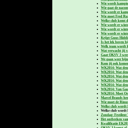
Wie wordt kampi
Wie gaat de nacom
Wie wordt er kamp
Wie moet Fred Rut
Welke club komt di
Wie wordt er wint
Wie wordt er wint
Wie wordt er wint
Krijgt Guus Hiddi
Is het lek boven b
Welk team wordt k
Wat verwacht jij v
Gaat OKSV 3 weer 
We gaan weer bijna
Kom jij ook komen
WK2014: Wat denk 
WK2014: Wat denk 
WK2014: Wat denk 
WK2014: Wat denk 
WK2014: Wat denk 
WK2014: Van Gaal 
WK2014: Moet Oran
Marcel Brands hee
Wie moet de Rinu
Welke club wordt 
Welke club wordt 
Zondag: Festilent 
Het ontbreken van
Kwalificatie EK201
OKSV 3 koerst af