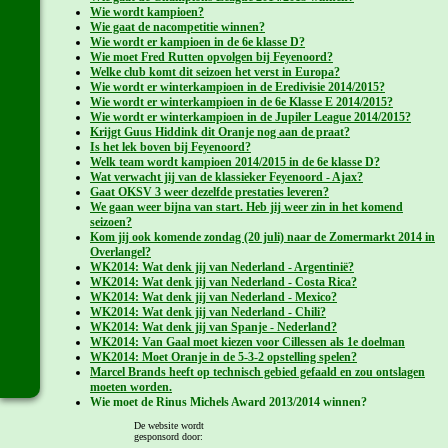
Wie wordt kampioen?
Wie gaat de nacompetitie winnen?
Wie wordt er kampioen in de 6e klasse D?
Wie moet Fred Rutten opvolgen bij Feyenoord?
Welke club komt dit seizoen het verst in Europa?
Wie wordt er winterkampioen in de Eredivisie 2014/2015?
Wie wordt er winterkampioen in de 6e Klasse E 2014/2015?
Wie wordt er winterkampioen in de Jupiler League 2014/2015?
Krijgt Guus Hiddink dit Oranje nog aan de praat?
Is het lek boven bij Feyenoord?
Welk team wordt kampioen 2014/2015 in de 6e klasse D?
Wat verwacht jij van de klassieker Feyenoord - Ajax?
Gaat OKSV 3 weer dezelfde prestaties leveren?
We gaan weer bijna van start. Heb jij weer zin in het komend
seizoen?
Kom jij ook komende zondag (20 juli) naar de Zomermarkt 2014 in
Overlangel?
WK2014: Wat denk jij van Nederland - Argentinië?
WK2014: Wat denk jij van Nederland - Costa Rica?
WK2014: Wat denk jij van Nederland - Mexico?
WK2014: Wat denk jij van Nederland - Chili?
WK2014: Wat denk jij van Spanje - Nederland?
WK2014: Van Gaal moet kiezen voor Cillessen als 1e doelman
WK2014: Moet Oranje in de 5-3-2 opstelling spelen?
Marcel Brands heeft op technisch gebied gefaald en zou ontslagen
moeten worden.
Wie moet de Rinus Michels Award 2013/2014 winnen?
Welke club wordt kampioen in de Premier League 2013-2014?
De website wordt
Welke club wordt kampioen in de Primera División 2013-2014?
gesponsord door:
Zondag: Festilent 7 - OKSV 3 om de koppositie. Wat verwacht jij