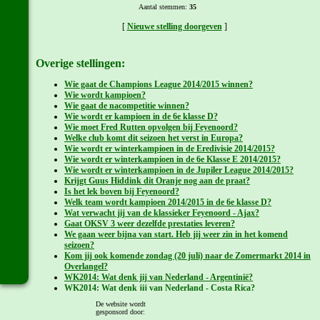
Aantal stemmen:
35
[
Nieuwe stelling doorgeven
]
Overige stellingen:
Wie gaat de Champions League 2014/2015 winnen?
Wie wordt kampioen?
Wie gaat de nacompetitie winnen?
Wie wordt er kampioen in de 6e klasse D?
Wie moet Fred Rutten opvolgen bij Feyenoord?
Welke club komt dit seizoen het verst in Europa?
Wie wordt er winterkampioen in de Eredivisie 2014/2015?
Wie wordt er winterkampioen in de 6e Klasse E 2014/2015?
Wie wordt er winterkampioen in de Jupiler League 2014/2015?
Krijgt Guus Hiddink dit Oranje nog aan de praat?
Is het lek boven bij Feyenoord?
Welk team wordt kampioen 2014/2015 in de 6e klasse D?
Wat verwacht jij van de klassieker Feyenoord - Ajax?
Gaat OKSV 3 weer dezelfde prestaties leveren?
We gaan weer bijna van start. Heb jij weer zin in het komend
seizoen?
Kom jij ook komende zondag (20 juli) naar de Zomermarkt 2014 in
Overlangel?
WK2014: Wat denk jij van Nederland - Argentinië?
WK2014: Wat denk jij van Nederland - Costa Rica?
WK2014: Wat denk jij van Nederland - Mexico?
De website wordt
WK2014: Wat denk jij van Nederland - Chili?
gesponsord door: