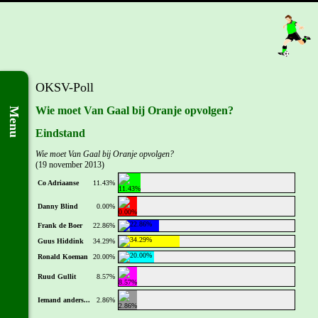
OKSV-Poll
Wie moet Van Gaal bij Oranje opvolgen?
Menu
Eindstand
Wie moet Van Gaal bij Oranje opvolgen?
(19 november 2013)
Co Adriaanse
11.43%
Danny Blind
0.00%
Frank de Boer
22.86%
Guus Hiddink
34.29%
Ronald Koeman
20.00%
Ruud Gullit
8.57%
Iemand anders...
2.86%