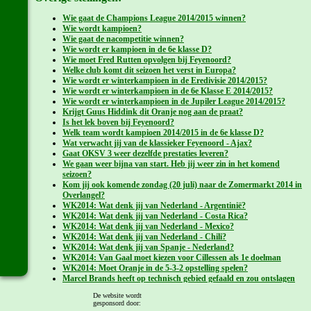
Wie gaat de Champions League 2014/2015 winnen?
Wie wordt kampioen?
Wie gaat de nacompetitie winnen?
Wie wordt er kampioen in de 6e klasse D?
Wie moet Fred Rutten opvolgen bij Feyenoord?
Welke club komt dit seizoen het verst in Europa?
Wie wordt er winterkampioen in de Eredivisie 2014/2015?
Wie wordt er winterkampioen in de 6e Klasse E 2014/2015?
Wie wordt er winterkampioen in de Jupiler League 2014/2015?
Krijgt Guus Hiddink dit Oranje nog aan de praat?
Is het lek boven bij Feyenoord?
Welk team wordt kampioen 2014/2015 in de 6e klasse D?
Wat verwacht jij van de klassieker Feyenoord - Ajax?
Gaat OKSV 3 weer dezelfde prestaties leveren?
We gaan weer bijna van start. Heb jij weer zin in het komend
seizoen?
Kom jij ook komende zondag (20 juli) naar de Zomermarkt 2014 in
Overlangel?
WK2014: Wat denk jij van Nederland - Argentinië?
WK2014: Wat denk jij van Nederland - Costa Rica?
WK2014: Wat denk jij van Nederland - Mexico?
WK2014: Wat denk jij van Nederland - Chili?
WK2014: Wat denk jij van Spanje - Nederland?
WK2014: Van Gaal moet kiezen voor Cillessen als 1e doelman
WK2014: Moet Oranje in de 5-3-2 opstelling spelen?
Marcel Brands heeft op technisch gebied gefaald en zou ontslagen
moeten worden.
De website wordt
Wie moet de Rinus Michels Award 2013/2014 winnen?
gesponsord door:
Welke club wordt kampioen in de Premier League 2013-2014?