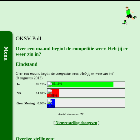
OKSV-Poll
Over een maand begint de competitie weer. Heb jij er
Menu
weer zin in?
Eindstand
Over een maand begint de competitie weer. Heb jij er weer zin in?
(9 augustus 2013)
Ja
85.19%
Nee
14.81%
Geen Mening
0.00%
Aantal stemmen:
27
[
Nieuwe stelling doorgeven
]
Overige stellingen: