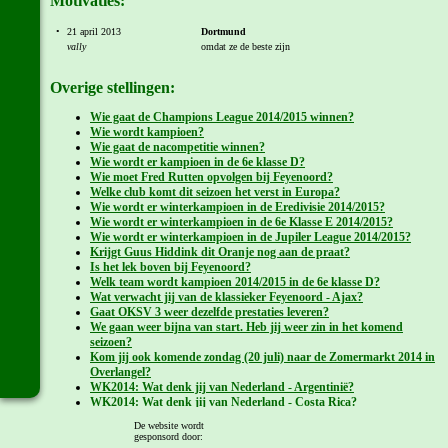
Motivaties:
•
21 april 2013
Dortmund
vally
omdat ze de beste zijn
Overige stellingen:
Wie gaat de Champions League 2014/2015 winnen?
Wie wordt kampioen?
Wie gaat de nacompetitie winnen?
Wie wordt er kampioen in de 6e klasse D?
Wie moet Fred Rutten opvolgen bij Feyenoord?
Welke club komt dit seizoen het verst in Europa?
Wie wordt er winterkampioen in de Eredivisie 2014/2015?
Wie wordt er winterkampioen in de 6e Klasse E 2014/2015?
Wie wordt er winterkampioen in de Jupiler League 2014/2015?
Krijgt Guus Hiddink dit Oranje nog aan de praat?
Is het lek boven bij Feyenoord?
Welk team wordt kampioen 2014/2015 in de 6e klasse D?
Wat verwacht jij van de klassieker Feyenoord - Ajax?
Gaat OKSV 3 weer dezelfde prestaties leveren?
We gaan weer bijna van start. Heb jij weer zin in het komend
seizoen?
Kom jij ook komende zondag (20 juli) naar de Zomermarkt 2014 in
Overlangel?
WK2014: Wat denk jij van Nederland - Argentinië?
WK2014: Wat denk jij van Nederland - Costa Rica?
WK2014: Wat denk jij van Nederland - Mexico?
De website wordt
WK2014: Wat denk jij van Nederland - Chili?
gesponsord door:
WK2014: Wat denk jij van Spanje - Nederland?