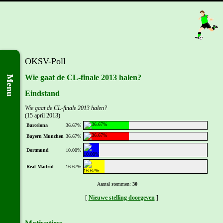
OKSV-Poll
Wie gaat de CL-finale 2013 halen?
Menu
Eindstand
Wie gaat de CL-finale 2013 halen?
(15 april 2013)
Barcelona
36.67%
Bayern Munchen
36.67%
Dortmund
10.00%
Real Madrid
16.67%
Aantal stemmen:
30
[
Nieuwe stelling doorgeven
]