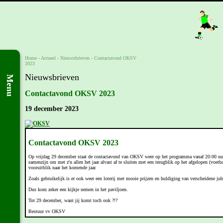
Home
- Actueel -
Nieuwsbrieven
-
Contactavond OKSV
2023
Nieuwsbrieven
Menu
Contactavond OKSV 2023
19 december 2023
Contactavond OKSV 2023
Op vrijdag 29 december staat de contactavond van OKSV weer op het programma vanaf 20:00 uur
samenzijn om met z'n allen het jaar alvast af te sluiten met een terugblik op het afgelopen (voetba
vooruitblik naar het komende jaar.
Zoals gebruikelijk is er ook weer een loterij met mooie prijzen en huldiging van verscheidene jub
Dus kom zeker een kijkje nemen in het paviljoen.
Tot 29 december, want jij komt toch ook ?!?
Bestuur vv OKSV