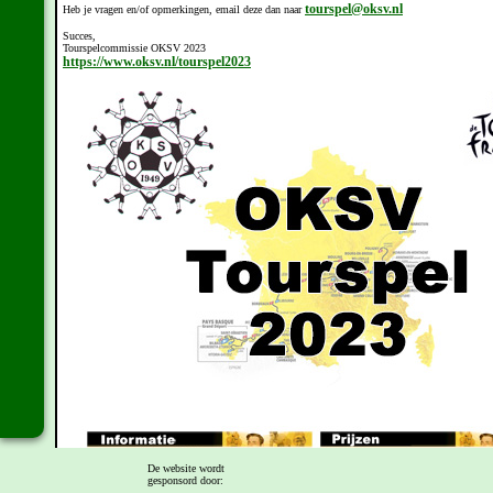
tourspel@oksv.nl
Heb je vragen en/of opmerkingen, email deze dan naar
Succes,
Tourspelcommissie OKSV 2023
https://www.oksv.nl/tourspel2023
De website wordt
gesponsord door: