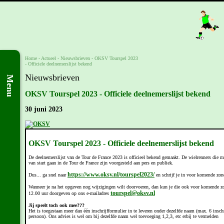
Home
- Actueel -
Nieuwsbrieven
-
OKSV Tourspel 2023
- Officiele deelnemerslijst bekend
Nieuwsbrieven
Menu
OKSV Tourspel 2023 - Officiele deelnemerslijst bekend
30 juni 2023
OKSV Tourspel 2023 - Officiele deelnemerslijst bekend
De deelnemerslijst van de Tour de France 2023 is officieel bekend gemaakt. De wielrenners die m
van start gaan in de Tour de France zijn voorgesteld aan pers en publiek.
https://www.oksv.nl/tourspel2023/
Dus... ga snel naar
en schrijf je in voor komende zon
Wanneer je na het opgeven nog wijzigingen wilt doorvoeren, dan kun je die ook voor komende z
tourspel@oksv.nl
12.00 uur doorgeven op ons e-mailadres
Jij speelt toch ook mee???
Het is toegestaan meer dan één inschrijfformulier in te leveren onder dezelfde naam (max. 6 insch
persoon). Ons advies is wel om bij dezelfde naam wel toevoeging 1,2,3, etc erbij te vermelden