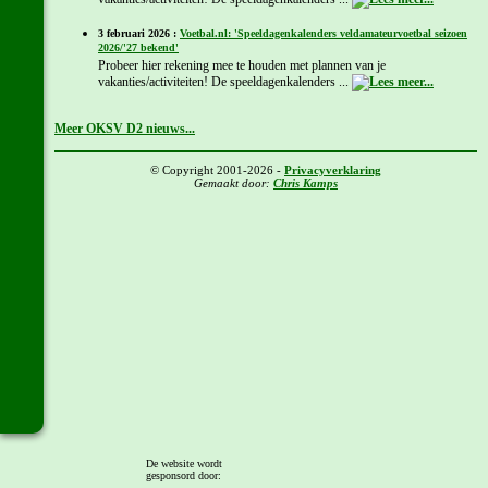
3 februari 2026 :
Voetbal.nl: 'Speeldagenkalenders veldamateurvoetbal seizoen
2026/'27 bekend'
Probeer hier rekening mee te houden met plannen van je
vakanties/activiteiten! De speeldagenkalenders ...
Meer OKSV D2 nieuws...
© Copyright 2001-2026 -
Privacyverklaring
Gemaakt door:
Chris Kamps
De website wordt
gesponsord door: