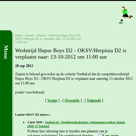
Home
- Actueel -
Nieuws
-
Wedstrijd Hapse Boys D2 -
OKSV/Herpinia D2 is verplaatst naar: 13-10-2012 om
11:00 uur
Menu
Wedstrijd Hapse Boys D2 - OKSV/Herpinia D2 is
verplaatst naar: 13-10-2012 om 11:00 uur
20 sep 2012
Zojuist is bekend geworden op de website Voetbal.nl dat de competitiewedstrijd
Hapse Boys D2 - OKSV/Herpinia D2 is verplaatst naar zaterdag 13 oktober 2012
om 11:00 uur.
(onder voorbehoud)
[
Vorige
] - [
Overzicht
] - [
Volgende
]
Laatste OKSV D2 nieuws :
2 juni 2026 :
Voetbal.nl: 'Speeldagenkalenders veldamateurvoetbal seizoen
2026/'27 bekend'
Probeer hier rekening mee te houden met plannen van je
vakanties/activiteiten! De speeldagenkalenders ...