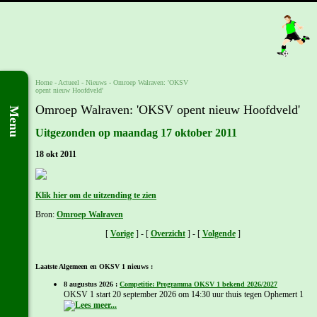
Home
- Actueel -
Nieuws
-
Omroep Walraven: 'OKSV
opent nieuw Hoofdveld'
Omroep Walraven: 'OKSV opent nieuw Hoofdveld'
Menu
Uitgezonden op maandag 17 oktober 2011
18 okt 2011
Klik hier om de uitzending te zien
Bron:
Omroep Walraven
[
Vorige
] - [
Overzicht
] - [
Volgende
]
Laatste Algemeen en OKSV 1 nieuws :
8 augustus 2026 :
Competitie: Programma OKSV 1 bekend 2026/2027
OKSV 1 start 20 september 2026 om 14:30 uur thuis tegen Ophemert 1