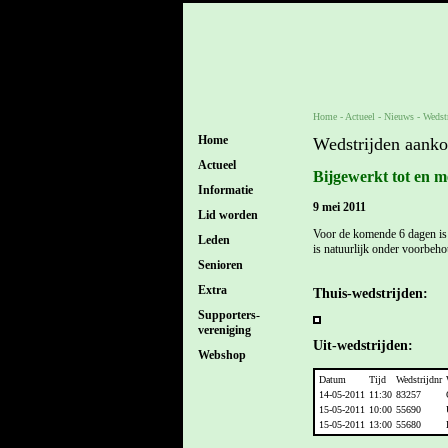
Home
- Actueel -
Nieuws
-
Wedst
Home
Wedstrijden aank
Actueel
Bijgewerkt tot en m
Informatie
9 mei 2011
Lid worden
Voor de komende 6 dagen is 
Leden
is natuurlijk onder voorbeho
Senioren
Extra
Thuis-wedstrijden:
Supporters-
vereniging
Uit-wedstrijden:
Webshop
Datum
Tijd
Wedstrijdnr
14-05-2011
11:30
83257
15-05-2011
10:00
55690
15-05-2011
13:00
55680