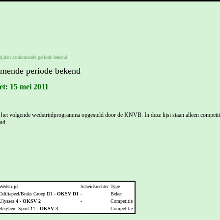
rijden aankomende periode bekend
omende periode bekend
et: 15 mei 2011
het volgende wedstrijdprogramma opgesteld door de KNVB. In deze lijst staan alleen competit
ud.
Wedstrijd
Scheidsrechter
Type
Odiliapeel/Braks Groep D1 -
OKSV D1
-
Beker
Ulysses 4 -
OKSV 2
-
Competitie
Berghem Sport 11 -
OKSV 3
-
Competitie