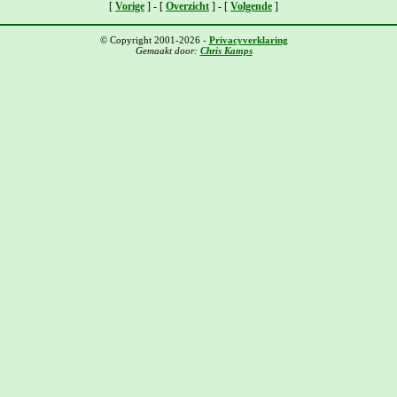
[
Vorige
] - [
Overzicht
] - [
Volgende
]
© Copyright 2001-2026 -
Privacyverklaring
Gemaakt door:
Chris Kamps