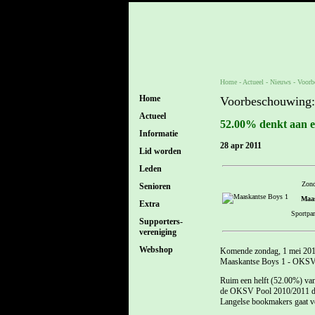
Home
- Actueel -
Nieuws
-
Voorb
Home
Voorbeschouwing:
Actueel
52.00% denkt aan e
Informatie
28 apr 2011
Lid worden
Leden
Zond
Senioren
Maas
Extra
Sportpar
Supporters-
vereniging
Webshop
Komende zondag, 1 mei 2011 
Maaskantse Boys 1 - OKSV
Ruim een helft (52.00%) van
de OKSV Pool 2010/2011 deel
Langelse bookmakers gaat vo