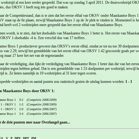
e wedstrijd al een keer eerder gespeeld. Dat was op zondag 3 april 2011. De thuiswedstrijd 
lies, dus OKSV 1 heeft nog iets goed te maken.
ar de Competitiestand, dan is te zien dat het eerste elftal van OKSV onder Maaskantse Boys 1 
SV staat op de 6e plaats, terwijl Maaskantse Boys 1 op de 3e plek te vinden is. Momenteel is het
al heeft wel 2 wedstrijden meer gespeeld dan het eerste elftal van Maaskantse Boys.
men wordt, is te zien, dat het doelsaldo van Maaskantse Boys 1 beter is. Het eerste van Maaska
t OKSV 1-doelsaldo -4 is. Een verschil dus van 17 treffers .
ntse Boys 1 productiever geweest dan OKSV's eerste elftal, omdat ze tot nu toe 39 doelpunten
s van 2.29, terwijl het gemiddelde van het eerste elftal van OKSV 1.42 gescoorde goals per we
og maar 27 keer het net van de tegenstander.
ar de verdediging, dan lijkt de verdediging van Maaskantse Boys 1 beter dan die van het eers
dstrijden tegen hebben gehad. Dat is een gemiddelde van 1.53 doelpunten per wedstrijd, terwij
jd is. Ze lieten namelijk in 19 wedstrijden al 31 keer tegen scoren.
speelde wedstrijden en aantal punten zou statistisch gezien de uitslag kunnen worden:
1 - 1
gen Maaskantse Boys door OKSV 1:
ntse Boys 1
9-2
(Competitie 2008/2009)
 1 - OKSV 1
1-3
(Competitie 2008/2009)
 1 - OKSV 1
2-0
(Competitie 2006/2007)
ntse Boys 1
2-4
(Competitie 2006/2007)
 de drie punten mee naar Overlangel gaan...
GL
V
P
DPV
DPT
PM