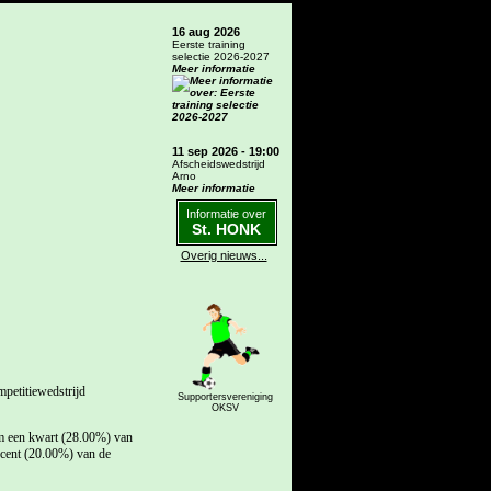
16 aug 2026
Eerste training
selectie 2026-2027
Meer informatie
11 sep 2026 - 19:00
Afscheidswedstrijd
Arno
Meer informatie
Informatie over
St. HONK
Overig nieuws...
petitiewedstrijd
Supportersvereniging
OKSV
im een kwart (28.00%) van
ocent (20.00%) van de