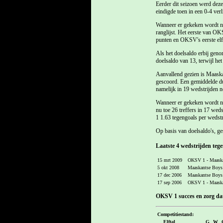
Eerder dit seizoen werd dez
eindigde toen in een 0-4 ver
Wanneer er gekeken wordt na
ranglijst. Het eerste van OK
punten en OKSV's eerste elft
Als het doelsaldo erbij geno
doelsaldo van 13, terwijl he
Aanvallend gezien is Maaska
gescoord. Een gemiddelde du
namelijk in 19 wedstrijden n
Wanneer er gekeken wordt na
nu toe 26 treffers in 17 we
1 1.63 tegengoals per wedstri
Op basis van doelsaldo's, ge
Laatste 4 wedstrijden te
15 mrt 2009
OKSV 1 - Maaska
5 okt 2008
Maaskantse Boys
17 dec 2006
Maaskantse Boys
17 sep 2006
OKSV 1 - Maaska
OKSV 1 succes en zorg dat
Competitiestand:
Elftal
G
W