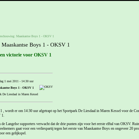
eschouwing: Maaskantse Boys 1 - OKSV 1
 Maaskantse Boys 1 - OKSV 1
en victorie voor OKSV 1
ag 1 mei 2011 - 14:30 uur
kantse Boys 1 - OKSV 1
k De Liesdaal in Maren Kessel
, wordt er om 14:30 uur afgetrapt op het Sportpark De Liesdaal in Maren Kessel voor de Com
 1.
 de Langelse supporters verwacht dat de drie punten zijn voor het eerste elftal van OKSV. Ru
nemers gaat voor een verliespartij tegen het eerste van Maaskantse Boys en ongeveer 20 pr
or een gelijkspel.