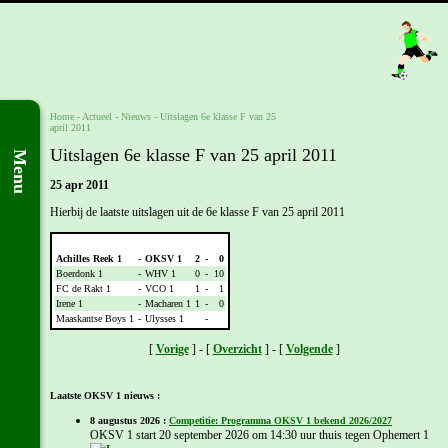
Home
- Actueel -
Nieuws
-
Uitslagen 6e klasse F van 25
april 2011
Uitslagen 6e klasse F van 25 april 2011
Menu
25 apr 2011
Hierbij de laatste uitslagen uit de 6e klasse F van 25 april 2011
Wedstrijd
Uitslag
Achilles Reek 1
-
OKSV 1
2
-
0
Boerdonk 1
-
WHV 1
0
-
10
FC de Rakt 1
-
VCO 1
1
-
1
Irene 1
-
Macharen 1
1
-
0
Maaskantse Boys 1
-
Ulysses 1
-
[
Vorige
] - [
Overzicht
] - [
Volgende
]
Laatste OKSV 1 nieuws :
8 augustus 2026 :
Competitie: Programma OKSV 1 bekend 2026/2027
OKSV 1 start 20 september 2026 om 14:30 uur thuis tegen Ophemert 1