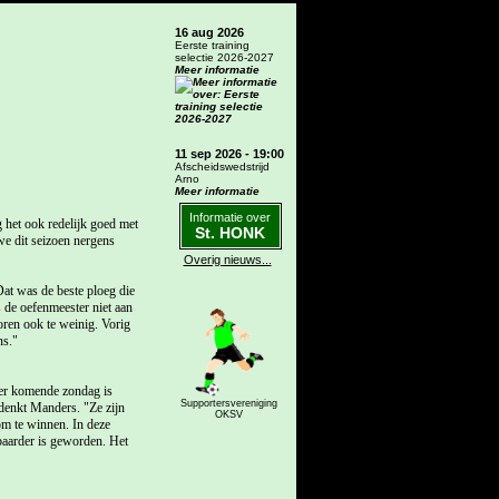
16 aug 2026
Eerste training
selectie 2026-2027
Meer informatie
11 sep 2026 - 19:00
Afscheidswedstrijd
Arno
Meer informatie
Informatie over
het ook redelijk goed met
St. HONK
 we dit seizoen nergens
Overig nieuws...
at was de beste ploeg die
 de oefenmeester niet aan
oren ook te weinig. Vorig
ns."
der komende zondag is
Supportersvereniging
, denkt Manders. "Ze zijn
OKSV
om te winnen. In deze
baarder is geworden. Het