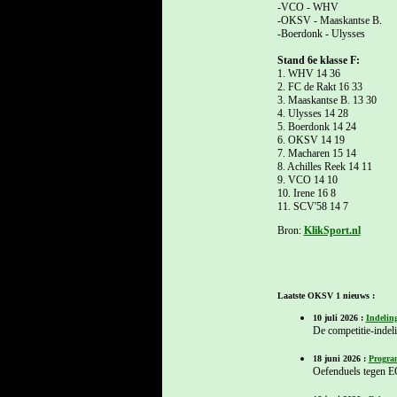
-VCO - WHV
-OKSV - Maaskantse B.
-Boerdonk - Ulysses
Stand 6e klasse F:
1. WHV 14 36
2. FC de Rakt 16 33
3. Maaskantse B. 13 30
4. Ulysses 14 28
5. Boerdonk 14 24
6. OKSV 14 19
7. Macharen 15 14
8. Achilles Reek 14 11
9. VCO 14 10
10. Irene 16 8
11. SCV'58 14 7
Bron:
KlikSport.nl
Laatste OKSV 1 nieuws :
10 juli 2026 :
Indelin
De competitie-indel
18 juni 2026 :
Progra
Oefenduels tegen E