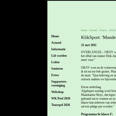
Home
- Actueel -
Nieuws
-
KlikSp
Home
KlikSport: 'Mander
Actueel
31 mrt 2011
Informatie
OVERLANGEL - OKSV werd voo
Lid worden
het elftal van trainer Dirk-J
meer voor."
Leden
OKSV won na de winterstop p
Senioren
ik tot nu toe heb gezien. Ma
Extra
de inzet. "Qua beleving en i
seizoen raakten we bijvoorbe
Supporters-
vereniging
Eerste nederlaag
Afgelopen zondag werd Irene
Webshop
Maaskantse Boys, dat tegen FC
WK Pool 2026
gebrand om te winnen en zo 
klasse kan iedereen van ied
Tourspel 2026
zal een pittige pot worden."
Programma 6e klasse F: