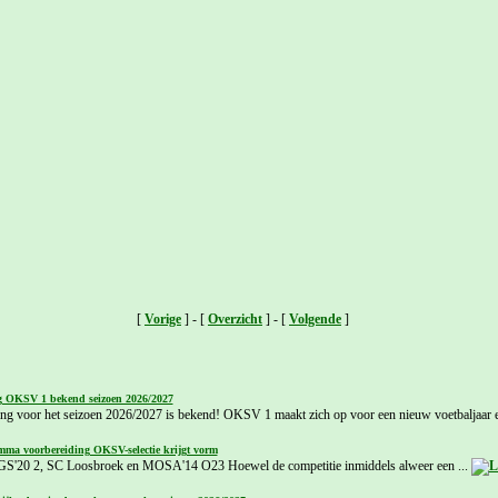
[
Vorige
] - [
Overzicht
] - [
Volgende
]
g OKSV 1 bekend seizoen 2026/2027
ing voor het seizoen 2026/2027 is bekend! OKSV 1 maakt zich op voor een nieuw voetbaljaar e
mma voorbereiding OKSV-selectie krijgt vorm
GS'20 2, SC Loosbroek en MOSA'14 O23 Hoewel de competitie inmiddels alweer een ...