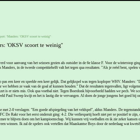
ort: 'Manders: 'OKSV scoort te weinig''
s: 'OKSV scoort te weinig''
r aanvang van het seizoen gezien als outsider in de 6e klasse F. Voor de winterstop ging 
an Manders, in de tweede competitiehelft valt het tegen qua resultaten. "Als je reëel bent, spelen
as een keer en speelde een keer gelijk. Dat gelijkspel was tegen koploper WHV. Manders: "D
ar we hebben ze vaak van de goal af kunnen houden." Dat de resultaten tegenvallen, ligt volgens
nzet is er niets mis. Ook qua voetbal niet. Tegen Boerdonk bijvoorbeeld hadden we pech. We sc
eld Paul Sweep kwijt en het is lastig die te vervangen. Al doen de jonge jongens het goed bij o
 met 2-0 verslagen. "Een goede afspiegeling van het veldspel", aldus Manders. De tegenstan
 De Rakt voor het eerst onderuit ging: 4-2. Die verliespartij hoeft niet per se positief te zijn
mee te blijven doen om het kampioenschap. Wij kunnen vrij voetballen en ik zie zeker kansen 
ereen winnen. Ik zal de spelers ook vertellen dat Maaskantse Boys door de nederlaag wat kwets