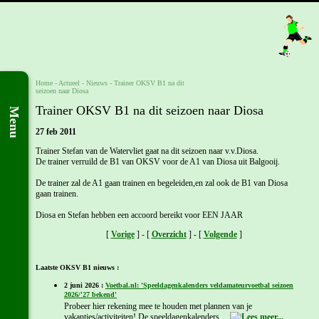
Home
- Actueel -
Nieuws
-
Trainer OKSV B1 na dit
seizoen naar Diosa
Trainer OKSV B1 na dit seizoen naar Diosa
Menu
27 feb 2011
Trainer Stefan van de Watervliet gaat na dit seizoen naar v.v.Diosa.
De trainer verruild de B1 van OKSV voor de A1 van Diosa uit Balgooij.
De trainer zal de A1 gaan trainen en begeleiden,en zal ook de B1 van Diosa
gaan trainen.
Diosa en Stefan hebben een accoord bereikt voor EEN JAAR
[
Vorige
] - [
Overzicht
] - [
Volgende
]
Laatste OKSV B1 nieuws :
2 juni 2026 :
Voetbal.nl: 'Speeldagenkalenders veldamateurvoetbal seizoen
2026/'27 bekend'
Probeer hier rekening mee te houden met plannen van je
vakanties/activiteiten! De speeldagenkalenders ...