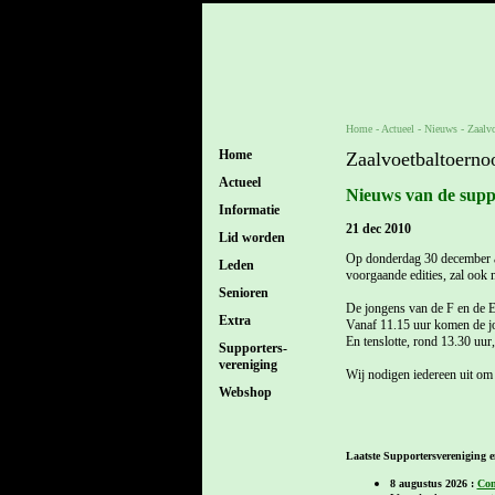
Home
- Actueel -
Nieuws
-
Zaalv
Home
Zaalvoetbaltoern
Actueel
Nieuws van de sup
Informatie
21 dec 2010
Lid worden
Op donderdag 30 december a.s
Leden
voorgaande edities, zal ook
Senioren
De jongens van de F en de E 
Extra
Vanaf 11.15 uur komen de jo
En tenslotte, rond 13.30 uur, s
Supporters-
vereniging
Wij nodigen iedereen uit om 
Webshop
Laatste Supportersvereniging e
8 augustus 2026 :
Con