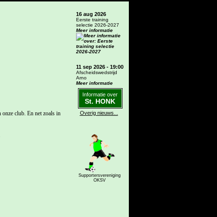
16 aug 2026
Eerste training
selectie 2026-2027
Meer informatie
11 sep 2026 - 19:00
Afscheidswedstrijd
Arno
Meer informatie
Informatie over
St. HONK
 onze club. En net zoals in
Overig nieuws...
.
Supportersvereniging
OKSV