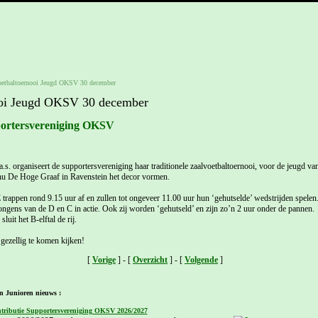
oetbaltoernooi Jeugd OKSV 30 december
ooi Jeugd OKSV 30 december
portersvereniging OKSV
. organiseert de supportersvereniging haar traditionele zaalvoetbaltoernooi, voor de jeugd van
 nu De Hoge Graaf in Ravenstein het decor vormen.
trappen rond 9.15 uur af en zullen tot ongeveer 11.00 uur hun ‘gehutselde’ wedstrijden spelen
ngens van de D en C in actie. Ook zij worden ‘gehutseld’ en zijn zo’n 2 uur onder de pannen.
luit het B-elftal de rij.
gezellig te komen kijken!
[
Vorige
] - [
Overzicht
] - [
Volgende
]
n Junioren nieuws :
tributie Supportersvereniging OKSV 2026/2027