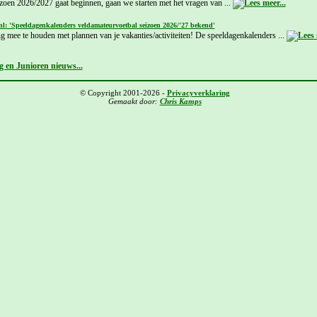
izoen 2026/2027 gaat beginnen, gaan we starten met het vragen van ...
nl: 'Speeldagenkalenders veldamateurvoetbal seizoen 2026/'27 bekend'
g mee te houden met plannen van je vakanties/activiteiten! De speeldagenkalenders ...
 en Junioren nieuws...
© Copyright 2001-2026 -
Privacyverklaring
Gemaakt door:
Chris Kamps