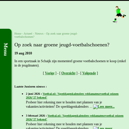
Home
- Actueel -
Nieuws
-
Op zoek naar groene jeugd-
voetbalschoenen?
Op zoek naar groene jeugd-voetbalschoenen?
Menu
19 aug 2010
In een sportzaak in Schaijk zijn momenteel groene voetbalschoenen te koop (enkel
in de jeugdmaten).
[
Vorige
] - [
Overzicht
] - [
Volgende
]
Laatste Junioren nieuws :
2 juni 2026 :
Voetbal.nl: 'Speeldagenkalenders veldamateurvoetbal seizoen
2026/'27 bekend'
Probeer hier rekening mee te houden met plannen van je
vakanties/activiteiten! De speeldagenkalenders ...
3 februari 2026 :
Voetbal.nl: 'Speeldagenkalenders veldamateurvoetbal seizoen
2026/'27 bekend'
Probeer hier rekening mee te houden met plannen van je
vakanties/activiteiten! De speeldagenkalenders ...