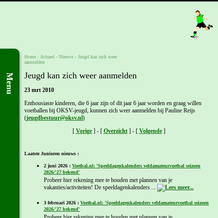
Home
- Actueel -
Nieuws
-
Jeugd kan zich weer
aanmelden
Jeugd kan zich weer aanmelden
Menu
23 mrt 2010
Enthousiaste kinderen, die 6 jaar zijn of dit jaar 6 jaar worden en graag willen
voetballen bij OKSV-jeugd, kunnen zich weer aanmelden bij Pauline Reijs
(
jeugdbestuur@oksv.nl
)
[
Vorige
] - [
Overzicht
] - [
Volgende
]
Laatste Junioren nieuws :
2 juni 2026 :
Voetbal.nl: 'Speeldagenkalenders veldamateurvoetbal seizoen
2026/'27 bekend'
Probeer hier rekening mee te houden met plannen van je
vakanties/activiteiten! De speeldagenkalenders ...
3 februari 2026 :
Voetbal.nl: 'Speeldagenkalenders veldamateurvoetbal seizoen
2026/'27 bekend'
Probeer hier rekening mee te houden met plannen van je