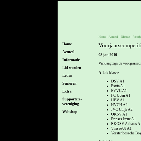
Home
- Actueel -
Nieuws
-
Voorja
Home
Voorjaarscompetit
Actueel
08 jan 2010
Informatie
Vandaag zijn de voorjaarsc
Lid worden
A-2de klasse
Leden
DSV A1
Senioren
Estria A1
EVVC A1
Extra
FC Uden A1
Supporters-
HBV A1
vereniging
HVCH A2
JVC Cuijk A2
Webshop
OKSV A1
Prinses Irene A1
RKOSV Achates A
Vitesse'08 A1
Vorstenbossche Bo