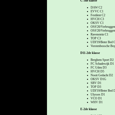
C-3de klasse
DAW C2
EVVC C1
Festilent C2
HVCH C3
OKSV C1
OSS'20/Verbruggen
OSS'20/Verbruggen
Ravenstein C1
TOP C3
UDI'19/Beter Bed 
Vorstenbossche Bo
D11-2de klasse
Berghem Sport D2
FC Schadewijk D1
FC Uden D3
HVCH D5
Nooit Gedacht D2
OKSV D1G
SBV D1
TOP D3
UDI'19/Beter Bed 
Ulysses D1
VCO D1
WHV D1
E-2de klasse