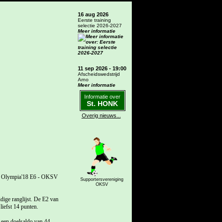
16 aug 2026
Eerste training
selectie 2026-2027
Meer informatie
11 sep 2026 - 19:00
Afscheidswedstrijd
Arno
Meer informatie
Informatie over
St. HONK
Overig nieuws...
ijd Olympia'18 E6 - OKSV
Supportersvereniging
OKSV
dige ranglijst. De E2 van
liefst 14 punten.
t een doelsaldo van 44,