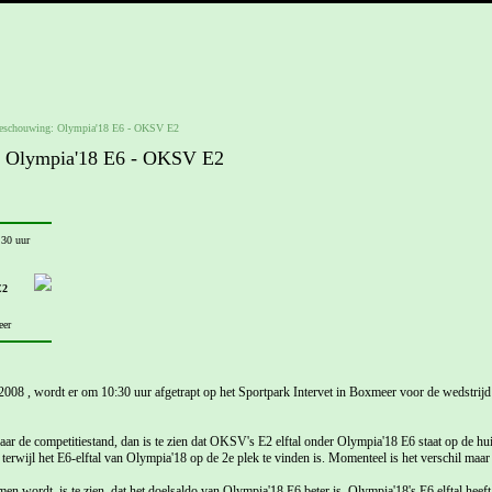
eschouwing: Olympia'18 E6 - OKSV E2
: Olympia'18 E6 - OKSV E2
:30 uur
E2
eer
2008 , wordt er om 10:30 uur afgetrapt op het Sportpark Intervet in Boxmeer voor de wedstr
r de competitiestand, dan is te zien dat OKSV's E2 elftal onder Olympia'18 E6 staat op de hui
terwijl het E6-elftal van Olympia'18 op de 2e plek te vinden is. Momenteel is het verschil maar 
men wordt, is te zien, dat het doelsaldo van Olympia'18 E6 beter is. Olympia'18's E6 elftal heef