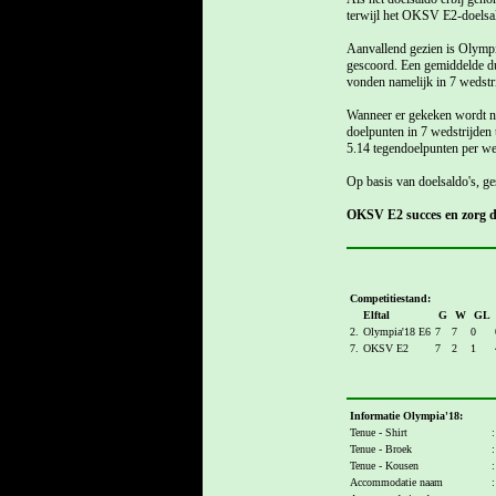
terwijl het OKSV E2-doelsald
Aanvallend gezien is Olympi
gescoord. Een gemiddelde du
vonden namelijk in 7 wedstri
Wanneer er gekeken wordt naa
doelpunten in 7 wedstrijden
5.14 tegendoelpunten per weds
Op basis van doelsaldo's, ge
OKSV E2 succes en zorg da
Competitiestand:
Elftal
G
W
GL
2.
Olympia'18 E6
7
7
0
7.
OKSV E2
7
2
1
Informatie Olympia'18:
Tenue - Shirt
:
Tenue - Broek
:
Tenue - Kousen
:
Accommodatie naam
: