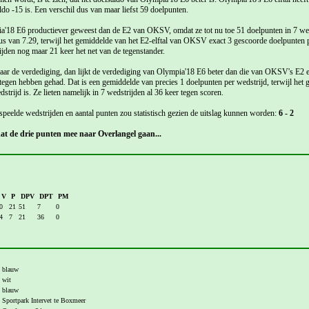
o -15 is. Een verschil dus van maar liefst 59 doelpunten.
a'18 E6 productiever geweest dan de E2 van OKSV, omdat ze tot nu toe 51 doelpunten in 7 we
s van 7.29, terwijl het gemiddelde van het E2-elftal van OKSV exact 3 gescoorde doelpunten pe
jden nog maar 21 keer het net van de tegenstander.
r de verdediging, dan lijkt de verdediging van Olympia'18 E6 beter dan die van OKSV's E2 elf
 tegen hebben gehad. Dat is een gemiddelde van precies 1 doelpunten per wedstrijd, terwijl h
trijd is. Ze lieten namelijk in 7 wedstrijden al 36 keer tegen scoren.
speelde wedstrijden en aantal punten zou statistisch gezien de uitslag kunnen worden:
6 - 2
t de drie punten mee naar Overlangel gaan...
V
P
DPV
DPT
PM
0
21
51
7
0
4
7
21
36
0
blauw
wit
blauw
Sportpark Intervet te Boxmeer