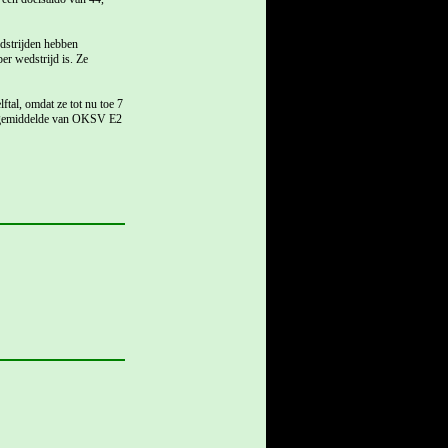
dstrijden hebben
r wedstrijd is. Ze
tal, omdat ze tot nu toe 7
et gemiddelde van OKSV E2