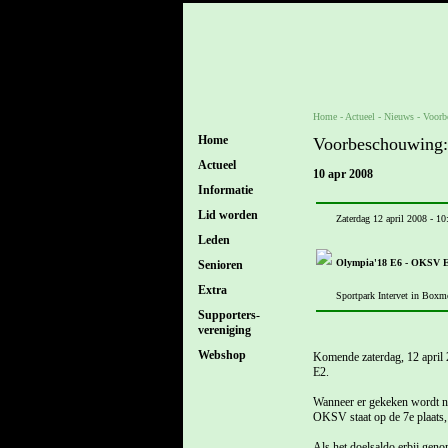
Home
- Actueel -
Nieuws
-
Voorb
Home
Voorbeschouwing
Actueel
10 apr 2008
Informatie
Lid worden
Zaterdag 12 april 2008 - 10
Leden
Olympia'18 E6 - OKSV 
Senioren
Extra
Sportpark Intervet in Boxm
Supporters-
vereniging
Webshop
Komende zaterdag, 12 april 
E2.
Wanneer er gekeken wordt naa
OKSV staat op de 7e plaats, 
Als het doelsaldo erbij geno