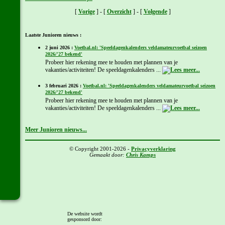
[
Vorige
] - [
Overzicht
] - [
Volgende
]
Laatste Junioren nieuws :
2 juni 2026 :
Voetbal.nl: 'Speeldagenkalenders veldamateurvoetbal seizoen
2026/'27 bekend'
Probeer hier rekening mee te houden met plannen van je
vakanties/activiteiten! De speeldagenkalenders ...
3 februari 2026 :
Voetbal.nl: 'Speeldagenkalenders veldamateurvoetbal seizoen
2026/'27 bekend'
Probeer hier rekening mee te houden met plannen van je
vakanties/activiteiten! De speeldagenkalenders ...
Meer Junioren nieuws...
© Copyright 2001-2026 -
Privacyverklaring
Gemaakt door:
Chris Kamps
De website wordt
gesponsord door: