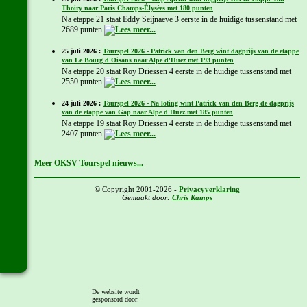
Thoiry naar Paris Champs-Élysées met 180 punten
Na etappe 21 staat Eddy Seijnaeve 3 eerste in de huidige tussenstand met
2689 punten
25 juli 2026 :
Tourspel 2026 - Patrick van den Berg wint dagprijs van de etappe
van Le Bourg d'Oisans naar Alpe d'Huez met 193 punten
Na etappe 20 staat Roy Driessen 4 eerste in de huidige tussenstand met
2550 punten
24 juli 2026 :
Tourspel 2026 - Na loting wint Patrick van den Berg de dagprijs
van de etappe van Gap naar Alpe d'Huez met 185 punten
Na etappe 19 staat Roy Driessen 4 eerste in de huidige tussenstand met
2407 punten
Meer OKSV Tourspel nieuws...
© Copyright 2001-2026 -
Privacyverklaring
Gemaakt door:
Chris Kamps
De website wordt
gesponsord door: