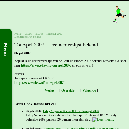
Home
- Actueel -
Nieuws
-
Tourspel 2007 -
Deelnemerslijst bekend
Tourspel 2007 - Deelnemerslijst bekend
Menu
06 jul 2007
Zojuist is de deelnemerslijst van de Tour de France 2007 bekend gemaakt. Ga snel
naar
https://www.oksv.nl/tourspel2007/
en schrijf je in !!
Succes,
Tourspelcommissie O.K.S.V.
https://www.oksv.nl/tourspel2007/
[
Vorige
] - [
Overzicht
] - [
Volgende
]
Laatste OKSV Tourspel nieuws :
26 juli 2026 :
Eddy Seijnaeve 3 wint OKSV Tourspel 2026
Eddy Seijnaeve 3 wint dit jaar het Tourspel 2026 van OKSV. Eddy
behaalde 2689 punten. 26 punten meer dan de ...
26 juli 2026 :
Tourspel 2026 - Jaap Sprint wint dagprijs van de etappe van