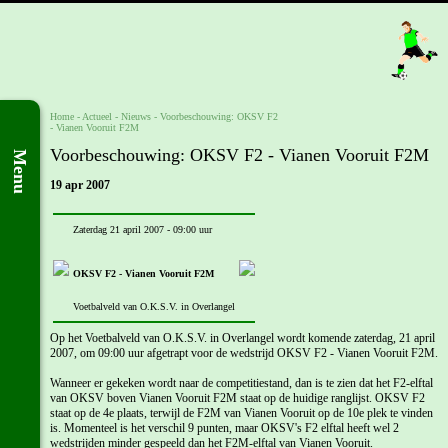
Home
- Actueel -
Nieuws
-
Voorbeschouwing: OKSV F2
- Vianen Vooruit F2M
Voorbeschouwing: OKSV F2 - Vianen Vooruit F2M
Menu
19 apr 2007
Zaterdag 21 april 2007 - 09:00 uur
OKSV F2 - Vianen Vooruit F2M
Voetbalveld van O.K.S.V. in Overlangel
Op het Voetbalveld van O.K.S.V. in Overlangel wordt komende zaterdag, 21 april
2007, om 09:00 uur afgetrapt voor de wedstrijd OKSV F2 - Vianen Vooruit F2M.
Wanneer er gekeken wordt naar de competitiestand, dan is te zien dat het F2-elftal
van OKSV boven Vianen Vooruit F2M staat op de huidige ranglijst. OKSV F2
staat op de 4e plaats, terwijl de F2M van Vianen Vooruit op de 10e plek te vinden
is. Momenteel is het verschil 9 punten, maar OKSV's F2 elftal heeft wel 2
wedstrijden minder gespeeld dan het F2M-elftal van Vianen Vooruit.