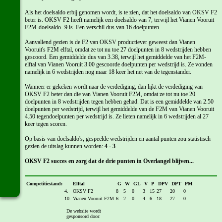
Als het doelsaldo erbij genomen wordt, is te zien, dat het doelsaldo van OKSV F2
beter is. OKSV F2 heeft namelijk een doelsaldo van 7, terwijl het Vianen Vooruit
F2M-doelsaldo -9 is. Een verschil dus van 16 doelpunten.
Aanvallend gezien is de F2 van OKSV productiever geweest dan Vianen
Vooruit's F2M elftal, omdat ze tot nu toe 27 doelpunten in 8 wedstrijden hebben
gescoord. Een gemiddelde dus van 3.38, terwijl het gemiddelde van het F2M-
elftal van Vianen Vooruit 3.00 gescoorde doelpunten per wedstrijd is. Ze vonden
namelijk in 6 wedstrijden nog maar 18 keer het net van de tegenstander.
Wanneer er gekeken wordt naar de verdediging, dan lijkt de verdediging van
OKSV F2 beter dan die van Vianen Vooruit F2M, omdat ze tot nu toe 20
doelpunten in 8 wedstrijden tegen hebben gehad. Dat is een gemiddelde van 2.50
doelpunten per wedstrijd, terwijl het gemiddelde van de F2M van Vianen Vooruit
4.50 tegendoelpunten per wedstrijd is. Ze lieten namelijk in 6 wedstrijden al 27
keer tegen scoren.
Op basis van doelsaldo's, gespeelde wedstrijden en aantal punten zou statistisch
gezien de uitslag kunnen worden:
4 - 3
OKSV F2 succes en zorg dat de drie punten in Overlangel blijven...
Competitiestand:
Elftal
G
W
GL
V
P
DPV
DPT
PM
4.
OKSV F2
8
5
0
3
15
27
20
0
10.
Vianen Vooruit F2M
6
2
0
4
6
18
27
0
De website wordt
gesponsord door: