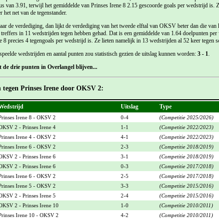
 van 3.91, terwijl het gemiddelde van Prinses Irene 8 2.15 gescoorde goals per wedstrijd is. 
 het net van de tegenstander.
r de verdediging, dan lijkt de verdediging van het tweede elftal van OKSV beter dan die van h
8 treffers in 11 wedstrijden tegen hebben gehad. Dat is een gemiddelde van 1.64 doelpunten per w
8 precies 4 tegengoals per wedstrijd is. Ze lieten namelijk in 13 wedstrijden al 52 keer tegen s
speelde wedstrijden en aantal punten zou statistisch gezien de uitslag kunnen worden:
3 - 1
.
de drie punten in Overlangel blijven...
n tegen Prinses Irene door OKSV 2:
Wedstrijd
Uitslag
Type
Prinses Irene 8 - OKSV 2
0-4
(Competitie 2025/2026)
OKSV 2 - Prinses Irene 4
1-1
(Competitie 2022/2023)
Prinses Irene 4 - OKSV 2
4-1
(Competitie 2022/2023)
Prinses Irene 6 - OKSV 2
2-3
(Competitie 2018/2019)
OKSV 2 - Prinses Irene 6
3-1
(Competitie 2018/2019)
OKSV 2 - Prinses Irene 6
0-3
(Competitie 2017/2018)
Prinses Irene 6 - OKSV 2
2-5
(Competitie 2017/2018)
Prinses Irene 5 - OKSV 2
3-3
(Competitie 2015/2016)
OKSV 2 - Prinses Irene 5
2-4
(Competitie 2015/2016)
OKSV 2 - Prinses Irene 10
1-0
(Competitie 2010/2011)
Prinses Irene 10 - OKSV 2
4-2
(Competitie 2010/2011)