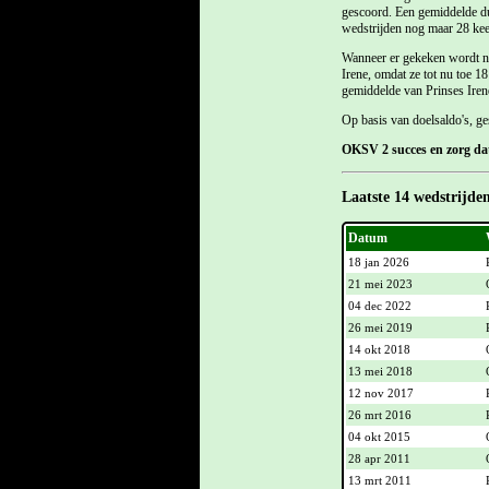
gescoord. Een gemiddelde dus
wedstrijden nog maar 28 keer
Wanneer er gekeken wordt naa
Irene, omdat ze tot nu toe 1
gemiddelde van Prinses Irene 
Op basis van doelsaldo's, ge
OKSV 2 succes en zorg dat 
Laatste 14 wedstrijde
Datum
18 jan 2026
21 mei 2023
04 dec 2022
26 mei 2019
14 okt 2018
13 mei 2018
12 nov 2017
26 mrt 2016
04 okt 2015
28 apr 2011
13 mrt 2011