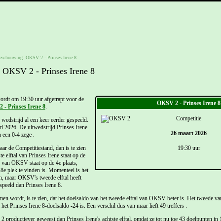
eschouwing: OKSV 2 - Prinses Irene 8
 OKSV 2 - Prinses Irene 8
rdt om 19:30 uur afgetrapt voor de
OKSV 2 - Prinses Irene 8
 - Prinses Irene 8
.
Competitie
 wedstrijd al een keer eerder gespeeld.
i 2026. De uitwedstrijd Prinses Irene
26 maart 2026
 een 0-4 zege .
r de Competitiestand, dan is te zien
19:30 uur
 elftal van Prinses Irene staat op de
e van OKSV staat op de 4e plaats,
 8e plek te vinden is. Momenteel is het
en, maar OKSV's tweede elftal heeft
peeld dan Prinses Irene 8.
men wordt, is te zien, dat het doelsaldo van het tweede elftal van OKSV beter is. Het tweede 
 het Prinses Irene 8-doelsaldo -24 is. Een verschil dus van maar lieft 49 treffers .
productiever geweest dan Prinses Irene's achtste elftal, omdat ze tot nu toe 43 doelpunten in