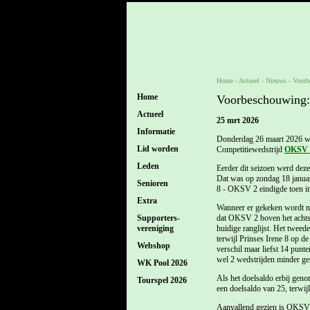
Home
- Actueel -
Nieuws
-
Voorb
Home
Voorbeschouwing:
Actueel
25 mrt 2026
Informatie
Donderdag 26 maart 2026 wo
Lid worden
Competitiewedstrijd
OKSV 2
Leden
Eerder dit seizoen werd deze
Dat was op zondag 18 januar
Senioren
8 - OKSV 2 eindigde toen in
Extra
Wanneer er gekeken wordt naa
Supporters-
dat OKSV 2 boven het achtste
vereniging
huidige ranglijst. Het tweed
terwijl Prinses Irene 8 op de
Webshop
verschil maar liefst 14 punt
wel 2 wedstrijden minder ges
WK Pool 2026
Als het doelsaldo erbij geno
Tourspel 2026
een doelsaldo van 25, terwijl
Aanvallend gezien is OKSV 2 