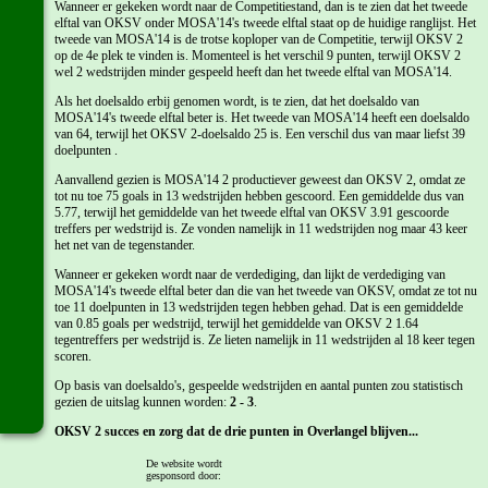
Wanneer er gekeken wordt naar de Competitiestand, dan is te zien dat het tweede
elftal van OKSV onder MOSA'14's tweede elftal staat op de huidige ranglijst. Het
tweede van MOSA'14 is de trotse koploper van de Competitie, terwijl OKSV 2
op de 4e plek te vinden is. Momenteel is het verschil 9 punten, terwijl OKSV 2
wel 2 wedstrijden minder gespeeld heeft dan het tweede elftal van MOSA'14.
Als het doelsaldo erbij genomen wordt, is te zien, dat het doelsaldo van
MOSA'14's tweede elftal beter is. Het tweede van MOSA'14 heeft een doelsaldo
van 64, terwijl het OKSV 2-doelsaldo 25 is. Een verschil dus van maar liefst 39
doelpunten .
Aanvallend gezien is MOSA'14 2 productiever geweest dan OKSV 2, omdat ze
tot nu toe 75 goals in 13 wedstrijden hebben gescoord. Een gemiddelde dus van
5.77, terwijl het gemiddelde van het tweede elftal van OKSV 3.91 gescoorde
treffers per wedstrijd is. Ze vonden namelijk in 11 wedstrijden nog maar 43 keer
het net van de tegenstander.
Wanneer er gekeken wordt naar de verdediging, dan lijkt de verdediging van
MOSA'14's tweede elftal beter dan die van het tweede van OKSV, omdat ze tot nu
toe 11 doelpunten in 13 wedstrijden tegen hebben gehad. Dat is een gemiddelde
van 0.85 goals per wedstrijd, terwijl het gemiddelde van OKSV 2 1.64
tegentreffers per wedstrijd is. Ze lieten namelijk in 11 wedstrijden al 18 keer tegen
scoren.
Op basis van doelsaldo's, gespeelde wedstrijden en aantal punten zou statistisch
gezien de uitslag kunnen worden:
2 - 3
.
OKSV 2 succes en zorg dat de drie punten in Overlangel blijven...
De website wordt
gesponsord door:
Laatste 2 wedstrijden tegen MOSA'14 door OKSV 2: