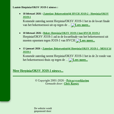
Laatste Herpinia/OKSV JO19-1 nieuws :
18 februari 2026 :
Zaterdag: Bekerwedstrijd HVCH JO19-2 - Herpinia/OKSV
JO19-1
Komende zaterdag neemt Herpinia/OKSV JO19-1 het in de kwart finale
van het bekertoernooi uit op tegen de ...
10 februari 2026 :
Beker: Herpinia/OKSV JO19-1 loot HVCH JO19-2
Herpinia/OKSV JO19-1 zal in de kwartfinale van het bekertoernooi uit
moeten opnemen tegen JO19-1 van HVCH.
13 januari 2026 :
Zaterdag: Bekerwedstrijd Herpinia/OKSV JO19-1 - MOSA'14
JO19-1
Komende zaterdag neemt Herpinia/OKSV JO19-1 het in de 2e ronde van
het bekertoernooi thuis op tegen de ...
Meer Herpinia/OKSV JO19-1 nieuws...
© Copyright 2001-2026 -
Privacyverklaring
Gemaakt door:
Chris Kamps
De website wordt
gesponsord door: