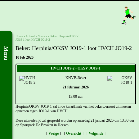
Home
- Actueel -
Nieuws
-
Beker: Herpinia/OKSV
JO19-1 loot HVCH JO19-2
Beker: Herpinia/OKSV JO19-1 loot HVCH JO19-2
Menu
10 feb 2026
HVCH JO19-2 - OKSV JO19-1
KNVB-Beker
21 februari 2026
13:00 uur
Herpinia/OKSV JO19-1 zal in de kwartfinale van het bekertoernooi uit moeten
opnemen tegen JO19-1 van HVCH.
Deze uitwedstrijd zal gespeeld worden op zaterdag 21 januari 2026 om 13:30 uur
op Sportpark De Braaken in Heesch.
[
Vorige
] - [
Overzicht
] - [
Volgende
]