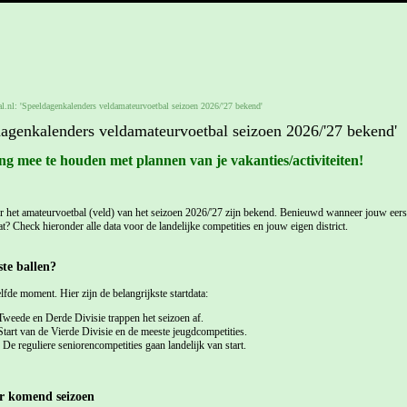
l.nl: 'Speeldagenkalenders veldamateurvoetbal seizoen 2026/'27 bekend'
dagenkalenders veldamateurvoetbal seizoen 2026/'27 bekend'
ng mee te houden met plannen van je vakanties/activiteiten!
 het amateurvoetbal (veld) van het seizoen 2026/'27 zijn bekend. Benieuwd wanneer jouw eers
t? Check hieronder alle data voor de landelijke competities en jouw eigen district.
te ballen?
lfde moment. Hier zijn de belangrijkste startdata:
Tweede en Derde Divisie trappen het seizoen af.
tart van de Vierde Divisie en de meeste jeugdcompetities.
De reguliere seniorencompetities gaan landelijk van start.
r komend seizoen