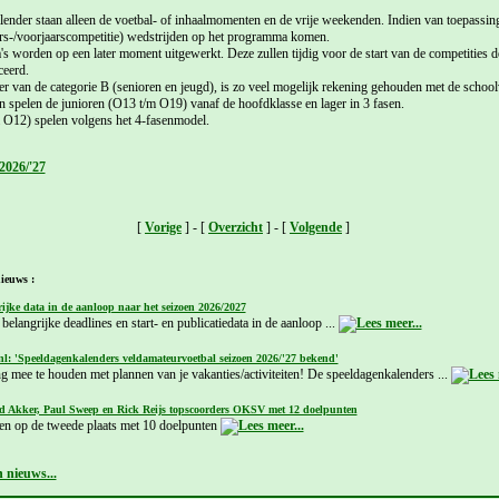
ender staan alleen de voetbal- of inhaalmomenten en de vrije weekenden. Indien van toepassin
ars-/voorjaarscompetitie) wedstrijden op het programma komen.
s worden op een later moment uitgewerkt. Deze zullen tijdig voor de start van de competiti
ceerd.
er van de categorie B (senioren en jeugd), is zo veel mogelijk rekening gehouden met de school
spelen de junioren (O13 t/m O19) vanaf de hoofdklasse en lager in 3 fasen.
 O12) spelen volgens het 4-fasenmodel.
2026/'27
[
Vorige
] - [
Overzicht
] - [
Volgende
]
ieuws :
ijke data in de aanloop naar het seizoen 2026/2027
belangrijke deadlines en start- en publicatiedata in de aanloop ...
nl: 'Speeldagenkalenders veldamateurvoetbal seizoen 2026/'27 bekend'
g mee te houden met plannen van je vakanties/activiteiten! De speeldagenkalenders ...
d Akker, Paul Sweep en Rick Reijs topscoorders OKSV met 12 doelpunten
en op de tweede plaats met 10 doelpunten
 nieuws...