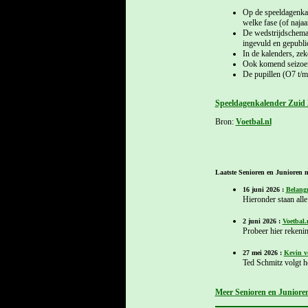
Op de speeldagenkal
welke fase (of naja
De wedstrijdschema'
ingevuld en gepubli
In de kalenders, zek
Ook komend seizoen 
De pupillen (O7 t/m
Speeldagenkalender Zuid 
Bron:
Voetbal.nl
Laatste Senioren en Junioren n
16 juni 2026 :
Belangr
Hieronder staan alle 
2 juni 2026 :
Voetbal.
Probeer hier rekenin
27 mei 2026 :
Kevin v
Ted Schmitz volgt h
Meer Senioren en Junioren