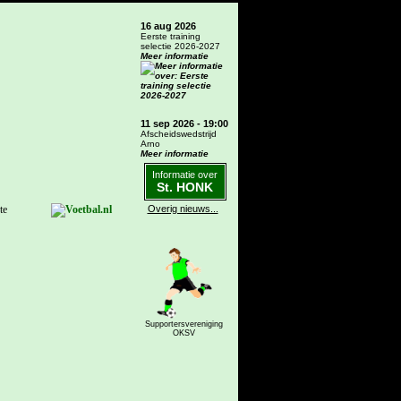
16 aug 2026
Eerste training
selectie 2026-2027
Meer informatie
11 sep 2026 - 19:00
Afscheidswedstrijd
Arno
Meer informatie
Informatie over
St. HONK
te
Overig nieuws...
Supportersvereniging
OKSV