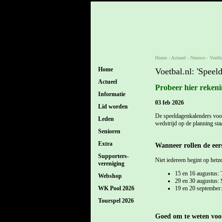
Home
- Actueel -
Nieuws
-
Voetba
Home
Voetbal.nl: 'Speel
Actueel
Probeer hier rekeni
Informatie
03 feb 2026
Lid worden
De speeldagenkalenders voor
Leden
wedstrijd op de planning staa
Senioren
Extra
Wanneer rollen de eers
Supporters-
Niet iedereen begint op hetze
vereniging
15 en 16 augustus: 
Webshop
29 en 30 augustus: S
19 en 20 september: 
WK Pool 2026
Tourspel 2026
Goed om te weten voo