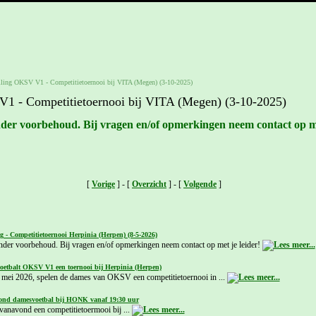
lling OKSV V1 - Competitietoernooi bij VITA (Megen) (3-10-2025)
1 - Competitietoernooi bij VITA (Megen) (3-10-2025)
onder voorbehoud. Bij vragen en/of opmerkingen neem contact op me
[
Vorige
] - [
Overzicht
] - [
Volgende
]
g - Competitietoernooi Herpinia (Herpen) (8-5-2026)
onder voorbehoud. Bij vragen en/of opmerkingen neem contact op met je leider!
voetbalt OKSV V1 een toernooi bij Herpinia (Herpen)
mei 2026, spelen de dames van OKSV een competitietoernooi in ...
nd damesvoetbal bij HONK vanaf 19:30 uur
anavond een competitietoermooi bij ...