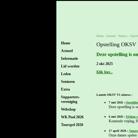
Home
- Actueel -
Nieuws
-
Opste
Home
Opstelling OKSV V
Actueel
Deze opstelling is 
Informatie
2 okt 2025
Lid worden
Klik hier...
Leden
Senioren
Extra
Laatste OKSV V1 nieuws :
Supporters-
vereniging
7 mei 2026 :
Opstellin
Deze opstelling is 
Webshop
6 mei 2026 :
Vrijdag 
WK Pool 2026
Komende vrijdag, 8 
Tourspel 2026
17 april 2026 :
Vanavo
Onze dames spelen v