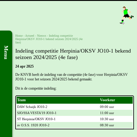
Home
- Actueel -
Nieuws
-
Indeling competitie
Herpinia/OKSV JO10-1 bekend seizoen 2024/2025 (4e
fase)
Menu
Indeling competitie Herpinia/OKSV JO10-1 bekend
seizoen 2024/2025 (4e fase)
24 apr 2025
De KNVB heeft de indeling van de competitie (4e fase) voor Herpinia/OKSV
JO10-1 voor het seizoen 2024/2025 bekend gemaakt.
Dit is de competitie indeling:
Team
Voorkeur
DAW Schaijk JO10-2
09:00 uur
SJO/SSA VESTA'19 JO10-1
11:00 uur
ST Herpinia/OKSV JO10-1
10:30 uur
sv O.S.S. 1920 JO10-2
08:30 uur