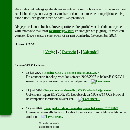
We vinden het belangrijk dat de toekomstige trainer zich kan conformeren aan wat
een kleine dorpsclub vraagt en vandaaruit denkt in kansen en mogelijkheden. Bij
onze club is een goede sfeer de basis van prestaties.
Als je je herkent in het beschreven profiel en het profiel van de club stuur je een
korte motivatie mail naar
bestuur@oksv.nl
en nodigen we je graag uit voor een
gesprek. Deze vacature staat open tot en met donderdag 19 december 2024.
Bestuur OKSV
[
Vorige
] - [
Overzicht
] - [
Volgende
]
Laatste OKSV 1 nieuws :
10 juli 2026 :
Indeling OKSV 1 bekend seizoen 2026/2027
De competitie-indeling voor het seizoen 2026/2027 is bekend! OKSV 1
maakt zich op voor een nieuw voetbaljaar en ...
18 juni 2026 :
Programma voorbereiding OKSV-selectie krijgt vorm
Oefenduels tegen EGS'20 2, SC Loosbroek en MOSA'14 O23 Hoewel
de competitie inmiddels alweer een ...
16 juni 2026 :
Belangrijke data in de aanloop naar het seizoen 2026/2027
Hieronder staan alle belangrijke deadlines en start- en publicatiedata in de
aanloop ...
De website wordt
gesponsord door:
Meer OKSV 1 nieuws...