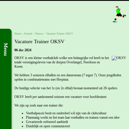
Home
- Actueel -
Nieuws
-
Vacature Trainer OKSV
Vacature Trainer OKSV
Menu
06 dec 2024
OKSV is een kleine voetbalclub welke een belangrijke rol heeft in het
totale verenigingsleven van de dorpen Overlangel, Neerloon en
Keent.
We hebben 3 senioren elftallen en een damesteam (7 tegen 7). Onze jeugdleden
spelen in combinatieteams met Herpinia.
De huidige selectie van het 1e (en 2e elftal) bestaat momenteel uit 26 spelers.
OKSV heeft per aankomend seizoen een vacature voor hoofdtrainer.
We zijn op zoek naar een trainer die:
Voetbalpassie bezit en onderdeel wil zijn van de clubcultuur
Planmatig werkt en het team laat voetballen en trainen vanuit een idee
Gevarieerde oefenstof aanbiedt
Duidelijk en open communiceert