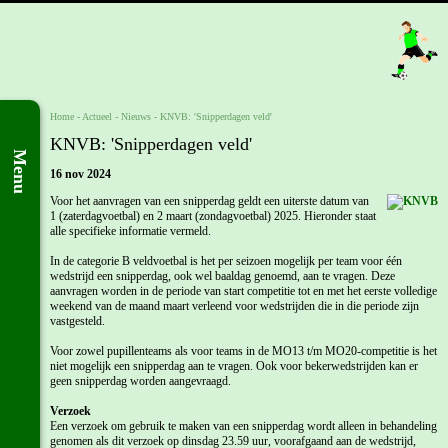
Home
- Actueel -
Nieuws
-
KNVB: 'Snipperdagen veld'
KNVB: 'Snipperdagen veld'
Menu
16 nov 2024
Voor het aanvragen van een snipperdag geldt een uiterste datum van
1 (zaterdagvoetbal) en 2 maart (zondagvoetbal) 2025. Hieronder staat
alle specifieke informatie vermeld.
In de categorie B veldvoetbal is het per seizoen mogelijk per team voor één
wedstrijd een snipperdag, ook wel baaldag genoemd, aan te vragen. Deze
aanvragen worden in de periode van start competitie tot en met het eerste volledige
weekend van de maand maart verleend voor wedstrijden die in die periode zijn
vastgesteld.
Voor zowel pupillenteams als voor teams in de MO13 t/m MO20-competitie is het
niet mogelijk een snipperdag aan te vragen. Ook voor bekerwedstrijden kan er
geen snipperdag worden aangevraagd.
Verzoek
Een verzoek om gebruik te maken van een snipperdag wordt alleen in behandeling
genomen als dit verzoek op dinsdag 23.59 uur, voorafgaand aan de wedstrijd,