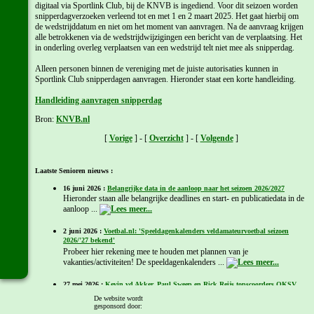
digitaal via Sportlink Club, bij de KNVB is ingediend. Voor dit seizoen worden
snipperdagverzoeken verleend tot en met 1 en 2 maart 2025. Het gaat hierbij om
de wedstrijddatum en niet om het moment van aanvragen. Na de aanvraag krijgen
alle betrokkenen via de wedstrijdwijzigingen een bericht van de verplaatsing. Het
in onderling overleg verplaatsen van een wedstrijd telt niet mee als snipperdag.
Alleen personen binnen de vereniging met de juiste autorisaties kunnen in
Sportlink Club snipperdagen aanvragen. Hieronder staat een korte handleiding.
Handleiding aanvragen snipperdag
Bron:
KNVB.nl
[
Vorige
] - [
Overzicht
] - [
Volgende
]
Laatste Senioren nieuws :
16 juni 2026 :
Belangrijke data in de aanloop naar het seizoen 2026/2027
Hieronder staan alle belangrijke deadlines en start- en publicatiedata in de
aanloop ...
2 juni 2026 :
Voetbal.nl: 'Speeldagenkalenders veldamateurvoetbal seizoen
2026/'27 bekend'
Probeer hier rekening mee te houden met plannen van je
vakanties/activiteiten! De speeldagenkalenders ...
27 mei 2026 :
Kevin vd Akker, Paul Sweep en Rick Reijs topscoorders OKSV
met 12 doelpunten
De website wordt
Ted Schmitz volgt hen op de tweede plaats met 10 doelpunten
gesponsord door: