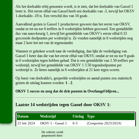
Als het doelsaldo erbij genomen wordt, is te zien, dat het doelsaldo van Gassel 1
beter is. Het eerste elftal van Gassel heeft een doelsaldo van -3, terwijl het OKSV
1-doelsaldo -19 is. Een verschil dus van 16 goals .
Aanvallend gezien is Gassel 1 productiever geweest dan het eerste van OKSV,
omdat ze tot nu toe 6 treffers in 6 wedstrijden hebben gescoord. Een gemiddelde
dus van nauwkeurig 1, terwijl het gemiddelde van OKSV's eerste elftal 0.33
gescoorde doelpunten per wedstrijd is. Ze vonden namelijk in 6 wedstrijden nog
maar 2 keer het net van de tegenstander.
Wanneer er gekeken wordt naar de verdediging, dan lijkt de verdediging van
Gassel 1 beter dan die van het eerste elftal van OKSV, omdat ze tot nu toe 9 goals
in 6 wedstrijden tegen hebben gehad. Dat is een gemiddelde van 1.50 treffers per
wedstrijd, terwijl het gemiddelde van OKSV 1 3.50 tegendoelpunten per
wedstrijd is. Ze lieten namelijk in 6 wedstrijden al 21 keer tegen scoren.
Op basis van doelsaldo's, gespeelde wedstrijden en aantal punten zou statistisch
gezien de uitslag kunnen worden:
1 - 2
.
OKSV 1 succes en zorg dat de drie punten in Overlangel blijven...
Laatste 14 wedstrijden tegen Gassel door OKSV 1:
Datum
Wedstrijd
Uitslag
Type
25 feb 2024
OKSV 1 - Gassel 1
0-3
(Competitie 2023/2024)
01 okt 2023
Gassel 1 - OKSV 1
1-1
(Competitie 2023/2024)
De website wordt
gesponsord door:
29 aug 2021
OKSV 1 - Gassel 1
1-4
(Oefenwedstrijd 2021/2022)