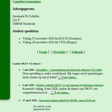
Compleet programma
Adresgegevens
Sportpark De Schellen
Loo 8
5388SB Nistelrode
Andere speeldata
Vrijdag 15 november 2024 bij EGS'20 (Escharen)
Vrijdag 29 november 2024 bij VITA (Megen)
[
Vorige
] - [
Overzicht
] - [
Volgende
]
Laatste OKSV V1 nieuws :
7 mei 2026 :
Opstelling - Competitietoernooi Herpinia (Herpen) (8-5-2026)
Deze opstelling is onder voorbehoud. Bij vragen en/of opmerkingen
neem contact op met je leider!
6 mei 2026 :
Vrijdag voetbalt OKSV V1 een toernooi bij Herpinia (Herpen)
Komende vrijdag, 8 mei 2026, spelen de dames van OKSV een
competitietoernooi in ...
17 april 2026 :
Vanavond damesvoetbal bij HONK vanaf 19:30 uur
Onze dames spelen vanavond een competitietoermooi bij ...
De website wordt
gesponsord door: