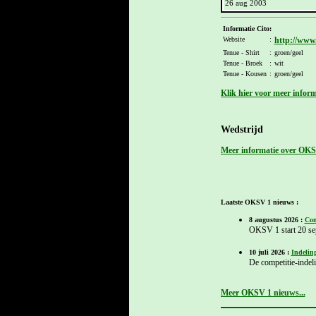
26 aug 2003
Informatie Cito:
Website
:
http://www.
Tenue - Shirt
:
groen/geel
Tenue - Broek
:
wit
Tenue - Kousen
:
groen/geel
Klik hier voor meer inform
Wedstrijd
Meer informatie over OKSV 
Laatste OKSV 1 nieuws :
8 augustus 2026 :
Com
OKSV 1 start 20 se
10 juli 2026 :
Indelin
De competitie-indel
Meer OKSV 1 nieuws...