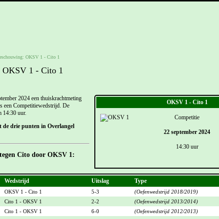
eschouwing: OKSV 1 - Cito 1
 OKSV 1 - Cito 1
ember 2024 een thuiskrachtmeting
OKSV 1 - Cito 1
is een Competitiewedstrijd. De
m 14:30 uur.
Competitie
 de drie punten in Overlangel
22 september 2024
14:30 uur
 tegen Cito door OKSV 1:
Wedstrijd
Uitslag
Type
OKSV 1 - Cito 1
5-3
(Oefenwedstrijd 2018/2019)
Cito 1 - OKSV 1
2-2
(Oefenwedstrijd 2013/2014)
Cito 1 - OKSV 1
6-0
(Oefenwedstrijd 2012/2013)