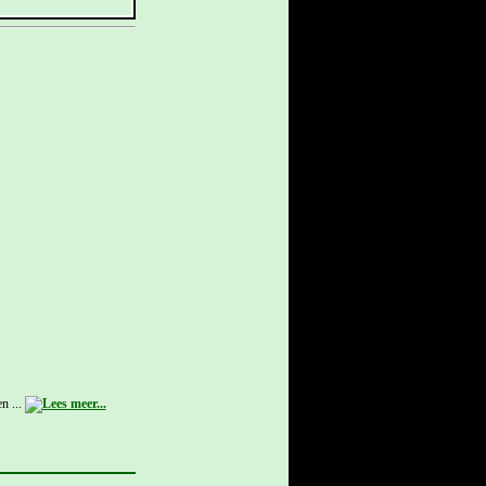
n ...