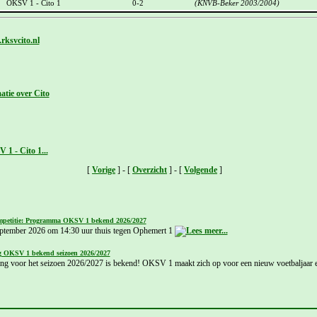
OKSV 1 - Cito 1
0-2
(KNVB-Beker 2003/2004)
rksvcito.nl
atie over Cito
1 - Cito 1...
[
Vorige
] - [
Overzicht
] - [
Volgende
]
petitie: Programma OKSV 1 bekend 2026/2027
ptember 2026 om 14:30 uur thuis tegen Ophemert 1
g OKSV 1 bekend seizoen 2026/2027
ing voor het seizoen 2026/2027 is bekend! OKSV 1 maakt zich op voor een nieuw voetbaljaar e