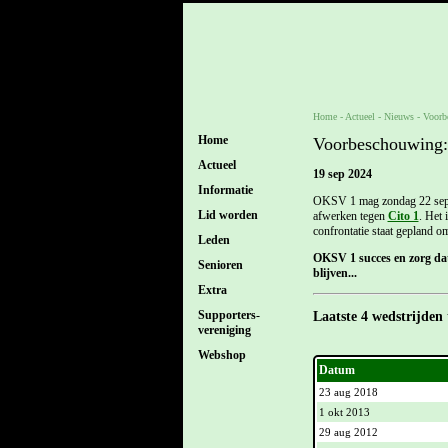
Home
- Actueel -
Nieuws
-
Voorb
Home
Voorbeschouwing:
Actueel
19 sep 2024
Informatie
OKSV 1 mag zondag 22 sept
Lid worden
afwerken tegen
Cito 1
. Het 
confrontatie staat gepland o
Leden
OKSV 1 succes en zorg dat
Senioren
blijven...
Extra
Supporters-
Laatste 4 wedstrijden
vereniging
Webshop
Datum
23 aug 2018
1 okt 2013
29 aug 2012