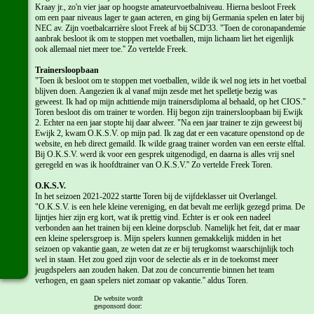
Kraay jr., zo'n vier jaar op hoogste amateurvoetbalniveau. Hierna besloot Freek
om een paar niveaus lager te gaan acteren, en ging bij Germania spelen en later bij
NEC av. Zijn voetbalcarrière sloot Freek af bij SCD'33. "Toen de coronapandemie
aanbrak besloot ik om te stoppen met voetballen, mijn lichaam liet het eigenlijk
ook allemaal niet meer toe.'' Zo vertelde Freek.
Trainersloopbaan
"Toen ik besloot om te stoppen met voetballen, wilde ik wel nog iets in het voetbal
blijven doen. Aangezien ik al vanaf mijn zesde met het spelletje bezig was
geweest. Ik had op mijn achttiende mijn trainersdiploma al behaald, op het CIOS.''
Toren besloot dis om trainer te worden. Hij begon zijn trainersloopbaan bij Ewijk
2. Echter na een jaar stopte hij daar alweer. "Na een jaar trainer te zijn geweest bij
Ewijk 2, kwam O.K.S.V. op mijn pad. Ik zag dat er een vacature openstond op de
website, en heb direct gemaild. Ik wilde graag trainer worden van een eerste elftal.
Bij O.K.S.V. werd ik voor een gesprek uitgenodigd, en daarna is alles vrij snel
geregeld en was ik hoofdtrainer van O.K.S.V.'' Zo vertelde Freek Toren.
O.K.S.V.
In het seizoen 2021-2022 startte Toren bij de vijfdeklasser uit Overlangel.
"O.K.S.V. is een hele kleine vereniging, en dat bevalt me eerlijk gezegd prima. De
lijntjes hier zijn erg kort, wat ik prettig vind. Echter is er ook een nadeel
verbonden aan het trainen bij een kleine dorpsclub. Namelijk het feit, dat er maar
een kleine spelersgroep is. Mijn spelers kunnen gemakkelijk midden in het
seizoen op vakantie gaan, ze weten dat ze er bij terugkomst waarschijnlijk toch
wel in staan. Het zou goed zijn voor de selectie als er in de toekomst meer
jeugdspelers aan zouden haken. Dat zou de concurrentie binnen het team
verhogen, en gaan spelers niet zomaar op vakantie.'' aldus Toren.
De website wordt
Voorbereiding
gesponsord door:
O.K.S.V. speelde in de voorbereiding en de beker drie wedstrijden. "We begonnen