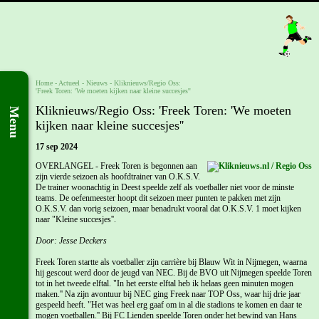
Home
- Actueel -
Nieuws
-
Kliknieuws/Regio Oss:
'Freek Toren: 'We moeten kijken naar kleine succesjes''
Kliknieuws/Regio Oss: 'Freek Toren: 'We moeten
Menu
kijken naar kleine succesjes''
17 sep 2024
OVERLANGEL - Freek Toren is begonnen aan
zijn vierde seizoen als hoofdtrainer van O.K.S.V.
De trainer woonachtig in Deest speelde zelf als voetballer niet voor de minste
teams. De oefenmeester hoopt dit seizoen meer punten te pakken met zijn
O.K.S.V. dan vorig seizoen, maar benadrukt vooral dat O.K.S.V. 1 moet kijken
naar "Kleine succesjes''.
Door: Jesse Deckers
Freek Toren startte als voetballer zijn carrière bij Blauw Wit in Nijmegen, waarna
hij gescout werd door de jeugd van NEC. Bij de BVO uit Nijmegen speelde Toren
tot in het tweede elftal. "In het eerste elftal heb ik helaas geen minuten mogen
maken.'' Na zijn avontuur bij NEC ging Freek naar TOP Oss, waar hij drie jaar
gespeeld heeft. "Het was heel erg gaaf om in al die stadions te komen en daar te
mogen voetballen.'' Bij FC Lienden speelde Toren onder het bewind van Hans